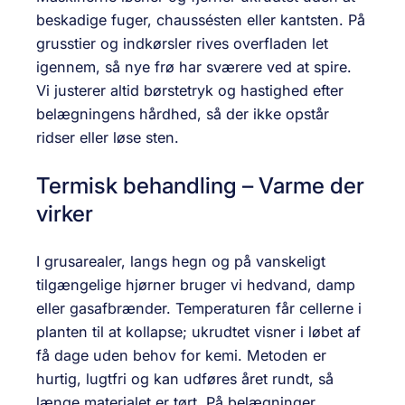
beskadige fuger, chaussésten eller kant­sten. På
grus­stier og indkørsler rives overfladen let
igennem, så nye frø har sværere ved at spire.
Vi justerer altid børstetryk og hastighed efter
belægningens hårdhed, så der ikke opstår
ridser eller løse sten.
Termisk behandling – Varme der
virker
I grusarealer, langs hegn og på vanskeligt
tilgængelige hjørner bruger vi hedvand, damp
eller gas­afbrænder. Temperaturen får cellerne i
planten til at kollapse; ukrudtet visner i løbet af
få dage uden behov for kemi. Metoden er
hurtig, lugtfri og kan udføres året rundt, så
længe materialet er tørt. På belægninger