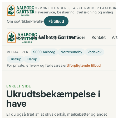
Spring
GRØNNE HÆNDER, STÆRKE RØDDER I AALBOR
til
Haveservice, beskæring, træfældning og anlæg
indhold
Om os
Artikler
Privatliv
Få tilbud
Aalborg Gartner
Forside
Ydelser
Om os
Områder
Kontakt
Art
9000 Aalborg
Nørresundby
Vodskov
VI HJÆLPER I
Gistrup
Klarup
For private, erhverv og fællesarealer
Uforpligtende tilbud
ENKELT SIDE
Ukrudtsbekæmpelse i
have
Er du også træt af, at skvalderkål, mælkebøtter og andet