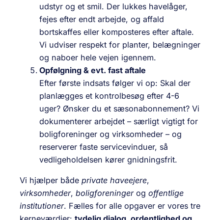
udstyr og et smil. Der lukkes havelåger,
fejes efter endt arbejde, og affald
bortskaffes eller komposteres efter aftale.
Vi udviser respekt for planter, belægninger
og naboer hele vejen igennem.
Opfølgning & evt. fast aftale
Efter første indsats følger vi op: Skal der
planlægges et kontrolbesøg efter 4-6
uger? Ønsker du et sæsonabonnement? Vi
dokumenterer arbejdet – særligt vigtigt for
boligforeninger og virksomheder – og
reserverer faste servicevinduer, så
vedligeholdelsen kører gnidningsfrit.
Vi hjælper både
private haveejere
,
virksomheder
,
boligforeninger
og
offentlige
institutioner
. Fælles for alle opgaver er vores tre
kerneværdier:
tydelig dialog, ordentlighed og