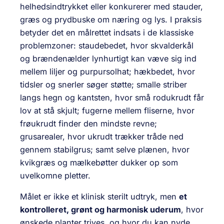
helhedsindtrykket eller konkurerer med stauder,
græs og prydbuske om næring og lys. I praksis
betyder det en målrettet indsats i de klassiske
problemzoner: staudebedet, hvor skvalderkål
og brændenælder lynhurtigt kan væve sig ind
mellem liljer og purpursolhat; hækbedet, hvor
tidsler og snerler søger støtte; smalle striber
langs hegn og kantsten, hvor små rodukrudt får
lov at stå skjult; fugerne mellem fliserne, hvor
frøukrudt finder den mindste revne;
grusarealer, hvor ukrudt trækker tråde ned
gennem stabilgrus; samt selve plænen, hvor
kvikgræs og mælkebøtter dukker op som
uvelkomne pletter.
Målet er ikke et klinisk sterilt udtryk, men
et
kontrolleret, grønt og harmonisk uderum
, hvor
ønskede planter trives, og hvor du kan nyde