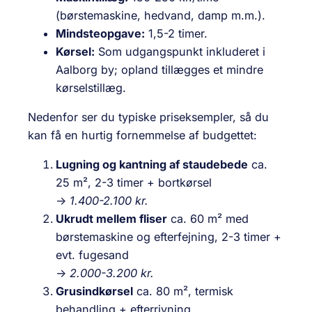
(børstemaskine, hedvand, damp m.m.).
Mindsteopgave:
1,5-2 timer.
Kørsel:
Som udgangspunkt inkluderet i
Aalborg by; opland tillægges et mindre
kørselstillæg.
Nedenfor ser du typiske priseksempler, så du
kan få en hurtig fornemmelse af budgettet:
Lugning og kantning af staudebede
ca.
25 m², 2-3 timer + bortkørsel
→
1.400-2.100 kr.
Ukrudt mellem fliser
ca. 60 m² med
børstemaskine og efterfejning, 2-3 timer +
evt. fugesand
→
2.000-3.200 kr.
Grusindkørsel
ca. 80 m², termisk
behandling + efterrivning