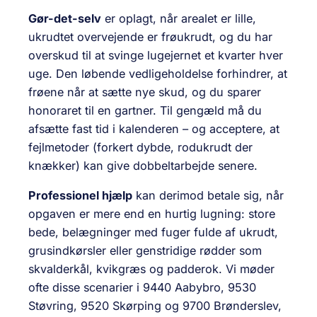
Gør-det-selv
er oplagt, når arealet er lille,
ukrudtet overvejende er frøukrudt, og du har
overskud til at svinge lugejernet et kvarter hver
uge. Den løbende vedligeholdelse forhindrer, at
frøene når at sætte nye skud, og du sparer
honoraret til en gartner. Til gengæld må du
afsætte fast tid i kalenderen – og acceptere, at
fejlmetoder (forkert dybde, rodukrudt der
knækker) kan give dobbeltarbejde senere.
Professionel hjælp
kan derimod betale sig, når
opgaven er mere end en hurtig lugning: store
bede, belægninger med fuger fulde af ukrudt,
grusindkørsler eller genstridige rødder som
skvalderkål, kvikgræs og padderok. Vi møder
ofte disse scenarier i 9440 Aabybro, 9530
Støvring, 9520 Skørping og 9700 Brønderslev,