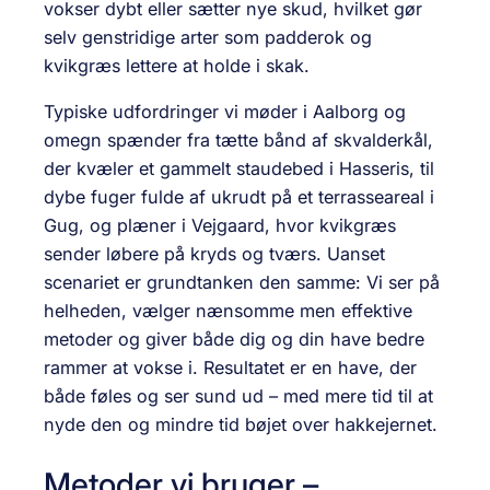
vokser dybt eller sætter nye skud, hvilket gør
selv genstridige arter som padderok og
kvikgræs lettere at holde i skak.
Typiske udfordringer vi møder i Aalborg og
omegn spænder fra tætte bånd af skvalderkål,
der kvæler et gammelt staudebed i Hasseris, til
dybe fuger fulde af ukrudt på et terrasseareal i
Gug, og plæner i Vejgaard, hvor kvikgræs
sender løbere på kryds og tværs. Uanset
scenariet er grundtanken den samme: Vi ser på
helheden, vælger nænsomme men effektive
metoder og giver både dig og din have bedre
rammer at vokse i. Resultatet er en have, der
både føles og ser sund ud – med mere tid til at
nyde den og mindre tid bøjet over hakkejernet.
Metoder vi bruger –