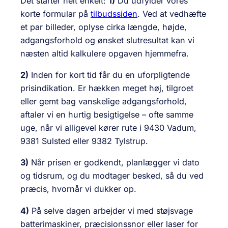
Det starter helt enkelt:
1)
Du udfylder vores
korte formular på
tilbudssiden
. Ved at vedhæfte
et par billeder, oplyse cirka længde, højde,
adgangsforhold og ønsket slutresultat kan vi
næsten altid kalkulere opgaven hjemmefra.
2)
Inden for kort tid får du en uforpligtende
prisindikation. Er hækken meget høj, tilgroet
eller gemt bag vanskelige adgangsforhold,
aftaler vi en hurtig besigtigelse – ofte samme
uge, når vi alligevel kører rute i 9430 Vadum,
9381 Sulsted eller 9382 Tylstrup.
3)
Når prisen er godkendt, planlægger vi dato
og tidsrum, og du modtager besked, så du ved
præcis, hvornår vi dukker op.
4)
På selve dagen arbejder vi med støjsvage
batterimaskiner, præcisionssnor eller laser for