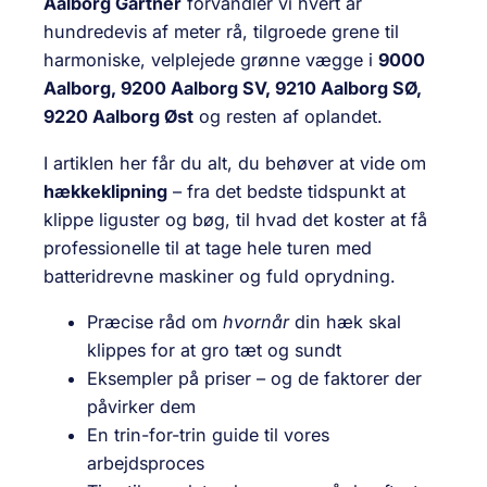
Aalborg Gartner
forvandler vi hvert år
hundredevis af meter rå, tilgroede grene til
harmoniske, velplejede grønne vægge i
9000
Aalborg, 9200 Aalborg SV, 9210 Aalborg SØ,
9220 Aalborg Øst
og resten af oplandet.
I artiklen her får du alt, du behøver at vide om
hækkeklipning
– fra det bedste tidspunkt at
klippe liguster og bøg, til hvad det koster at få
professionelle til at tage hele turen med
batteridrevne maskiner og fuld oprydning.
Præcise råd om
hvornår
din hæk skal
klippes for at gro tæt og sundt
Eksempler på priser – og de faktorer der
påvirker dem
En trin-for-trin guide til vores
arbejdsproces