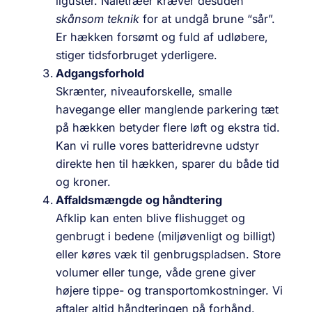
liguster. Nåletræer kræver desuden
skånsom teknik
for at undgå brune “sår”.
Er hækken forsømt og fuld af udløbere,
stiger tidsforbruget yderligere.
Adgangsforhold
Skrænter, niveauforskelle, smalle
havegange eller manglende parkering tæt
på hækken betyder flere løft og ekstra tid.
Kan vi rulle vores batteridrevne udstyr
direkte hen til hækken, sparer du både tid
og kroner.
Affaldsmængde og håndtering
Afklip kan enten blive flishugget og
genbrugt i bedene (miljøvenligt og billigt)
eller køres væk til genbrugspladsen. Store
volumer eller tunge, våde grene giver
højere tippe- og transportomkostninger. Vi
aftaler altid håndteringen på forhånd.