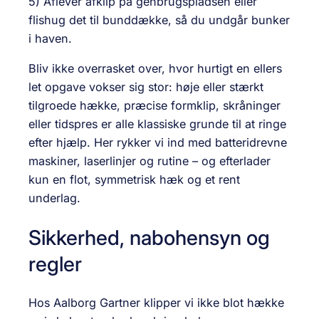
5) Aflevér afklip på genbrugspladsen eller
flishug det til bunddække, så du undgår bunker
i haven.
Bliv ikke overrasket over, hvor hurtigt en ellers
let opgave vokser sig stor: høje eller stærkt
tilgroede hække, præcise formklip, skråninger
eller tidspres er alle klassiske grunde til at ringe
efter hjælp. Her rykker vi ind med batteridrevne
maskiner, laserlinjer og rutine – og efterlader
kun en flot, symmetrisk hæk og et rent
underlag.
Sikkerhed, nabohensyn og
regler
Hos Aalborg Gartner klipper vi ikke blot hække