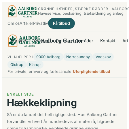
Spring
GRØNNE HÆNDER, STÆRKE RØDDER I AALBOR
til
Haveservice, beskæring, træfældning og anlæg
indhold
Om os
Artikler
Privatliv
Få tilbud
Aalborg Gartner
Forside
Ydelser
Om os
Områder
Kontakt
Art
9000 Aalborg
Nørresundby
Vodskov
VI HJÆLPER I
Gistrup
Klarup
For private, erhverv og fællesarealer
Uforpligtende tilbud
ENKELT SIDE
Hækkeklipning
Så er du landet det helt rigtige sted. Hos Aalborg Gartner
forvandler vi hvert år hundredevis af meter rå, tilgroede
grene til harmoniske, velplejede grønne vægge…