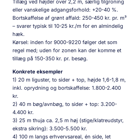
Tillæg ved højder over 2,2 m, særlig tilgroning
eller vanskelige adgangsforhold: +20-40 %.
Bortskaffelse af grønt affald: 250-450 kr. pr. m³
– svarer typisk til 10-25 kr./m for en almindelig
hæk.
Kørsel: inden for 9000-9220 følger det som
regel med; uden for zonen kan der komme et
tillæg på 150-350 kr. pr. besøg.
Konkrete eksempler
1) 20 m liguster, to sider + top, højde 1,6-1,8 m,
inkl. oprydning og bortskaffelse: 1.800-2.400
kr.
2) 40 m bøg/avnbøg, to sider + top: 3.200-
4.400 kr.
3) 25 m thuja ca. 2,5 m høj (stige/klatreudstyr,
ekstra sikring): 3.500-5.500 kr.
4) 100 m langs erhvervsareal, én side, let