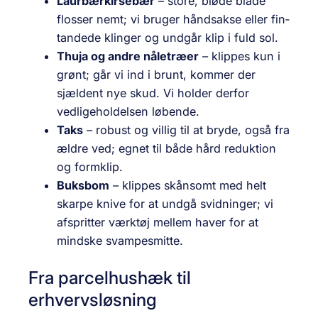
Laurbærkirsebær
– store, bløde blade
flosser nemt; vi bruger håndsakse eller fin­
tandede klinger og undgår klip i fuld sol.
Thuja og andre nåletræer
– klippes kun i
grønt; går vi ind i brunt, kommer der
sjældent nye skud. Vi holder derfor
vedligeholdelsen løbende.
Taks
– robust og villig til at bryde, også fra
ældre ved; egnet til både hård reduktion
og formklip.
Buksbom
– klippes skånsomt med helt
skarpe knive for at undgå svidninger; vi
afspritter værktøj mellem haver for at
mindske svampesmitte.
Fra parcelhushæk til
erhvervsløsning