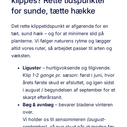
klippes? Rette tidspunkter
for sunde, tætte hække
Det rette klippetidspunkt er afgørende for en
tæt, sund hæk – og for at minimere slid på
planterne. Vi følger naturens rytme og lægger
altid vores ruter, så arbejdet passer til arten og
væksten.
Liguster
– hurtigvoksende og tilgivende.
Klip
1-2 gange pr. sæson
: først i juni, hvor
årets første skud er afsluttet, og igen sidst
i august / begyndelsen af september for et
skarpt efterårssnit.
Bøg & avnbøg
– bevarer bladene vinteren
over.
Vi holder os til
sensommeren (august-
september)
, så nye skud når at modne før