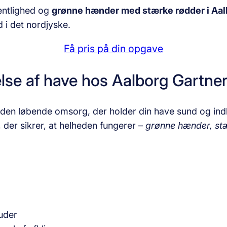
entlighed og
grønne hænder med stærke rødder i Aal
 i det nordjyske.
Få pris på din opgave
lse af have hos Aalborg Gartne
 den løbende omsorg, der holder din have sund og ind
, der sikrer, at helheden fungerer –
grønne hænder, stæ
uder