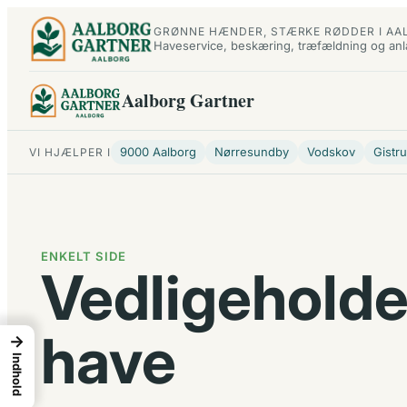
Spring
GRØNNE HÆNDER, STÆRKE RØDDER I AA
til
Haveservice, beskæring, træfældning og an
indhold
Aalborg Gartner
9000 Aalborg
Nørresundby
Vodskov
Gistr
VI HJÆLPER I
ENKELT SIDE
Vedligeholde
have
→
Indhold