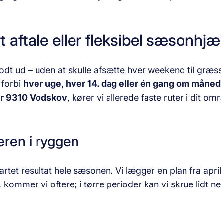
 aftale eller fleksibel sæsonhjæ
godt ud – uden at skulle afsætte hver weekend til græs
 forbi
hver uge, hver 14. dag eller én gang om måne
er 9310 Vodskov
, kører vi allerede faste ruter i dit o
eren i ryggen
sartet resultat hele sæsonen. Vi lægger en plan fra april
 kommer vi oftere; i tørre perioder kan vi skrue lidt n