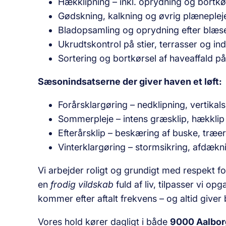
Hækklipning – inkl. oprydning og bortkør
Gødskning, kalkning og øvrig plæneplej
Bladopsamling og oprydning efter blæs
Ukrudtskontrol på stier, terrasser og in
Sortering og bortkørsel af haveaffald på 
Sæsonindsatserne der giver haven et løft:
Forårsklargøring – nedklipning, vertikal
Sommerpleje – intens græsklip, hækklip
Efterårsklip – beskæring af buske, træe
Vinterklargøring – storm­sikring, afdækn
Vi arbejder roligt og grundigt med respekt
en
frodig vildskab
fuld af liv, tilpasser vi op
kommer efter aftalt frekvens – og altid giver b
Vores hold kører dagligt i både
9000 Aalbor