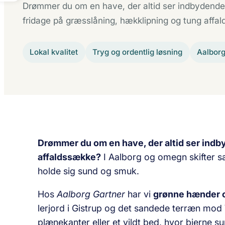
Drømmer du om en have, der altid ser indbydende
fridage på græsslåning, hækklipning og tung affa
Lokal kvalitet
Tryg og ordentlig løsning
Aalbor
Drømmer du om en have, der altid ser indb
affaldssække?
I Aalborg og omegn skifter sæ
holde sig sund og smuk.
Hos
Aalborg Gartner
har vi
grønne hænder o
lerjord i Gistrup og det sandede terræn mod 
plænekanter eller et vildt bed, hvor bierne 