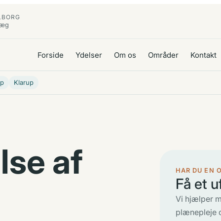
LBORG
læg
Forside
Ydelser
Om os
Områder
Kontakt
up
Klarup
lse af
HAR DU EN 
Få et u
Vi hjælper m
plænepleje 