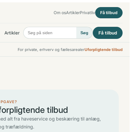
Om os
Artikler
Privatliv
Få tilbud
Artikler
Få tilbud
Søg
For private, erhverv og fællesarealer
Uforpligtende tilbud
OPGAVE?
forpligtende tilbud
ed alt fra haveservice og beskæring til anlæg,
og træfældning.