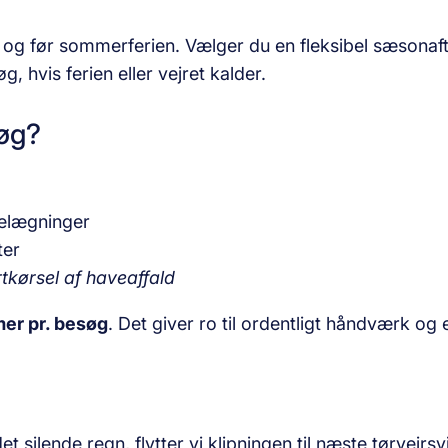
og før sommerferien. Vælger du en fleksibel sæsonafta
, hvis ferien eller vejret kalder.
søg?
belægninger
ter
tkørsel af haveaffald
mer pr. besøg
. Det giver ro til ordentligt håndværk og e
et silende regn, flytter vi klipningen til næste tørvejr