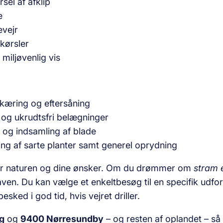
sel af afklip
e
evejr
dkørsler
miljøvenlig vis
skæring og eftersåning
 og ukrudtsfri belægninger
r og indsamling af blade
ing af sarte planter samt generel oprydning
 for naturen og dine ønsker. Om du drømmer om
stram 
gaven. Du kan vælge et enkeltbesøg til en specifik udford
esked i god tid, hvis vejret driller.
g
og
9400 Nørresundby
– og resten af oplandet – så 