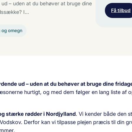
 ud – uden at du behøver at bruge dine
Få tilbud
ldssække? I…
g og omegn
ydende ud – uden at du behøver at bruge dine fridag
sonerne hurtigt, og med dem følger en lang liste af opg
g stærke rødder i Nordjylland
. Vi kender både den s
Vodskov. Derfor kan vi tilpasse plejen præcis til din 
summer.