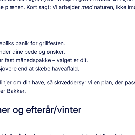
e plænen. Kort sagt: Vi arbejder
med
naturen, ikke im
bliks panik før grillfesten.
der dine bede og ønsker.
er fast månedspakke – valg­et er dit.
overe end at slæbe haveaffald.
linjer om din have, så skræddersyr vi en plan, der pa
mer Bakker.
r og efterår/vinter