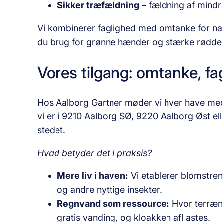
Sikker træfældning
– fældning af mindr
Vi kombinerer faglighed med omtanke for natu
du brug for grønne hænder og stærke rødder i
Vores tilgang: omtanke, f
Hos Aalborg Gartner møder vi hver have m
vi er i 9210 Aalborg SØ, 9220 Aalborg Øst el
stedet.
Hvad betyder det i praksis?
Mere liv i haven:
Vi etablerer blomstren
og andre nyttige insekter.
Regnvand som ressource:
Hvor terræn o
gratis vanding, og kloakken afl astes.