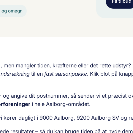
Få tilbud
g og omegn
, men mangler tiden, kræfterne eller det rette udstyr
håndsrækning
til en
fast sæsonpakke
. Klik blot på knap
r og angive dit postnummer, så sender vi et præcist ov
erforeninger
i hele Aalborg-området.
i kører dagligt i 9000 Aalborg, 9200 Aalborg SV og re
jede resultater – så du kan bruge tiden på at nyde dem