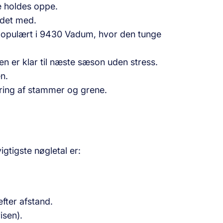
e holdes oppe.
ldet med.
 populært i 9430 Vadum, hvor den tunge
en er klar til næste sæson uden stress.
en.
ring af stammer og grene.
gtigste nøgletal er:
fter afstand.
isen).