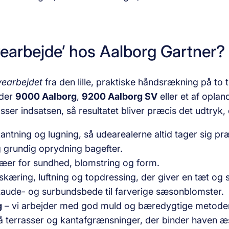
vearbejde’ hos Aalborg Gartner?
vearbejdet
fra den lille, praktiske håndsrækning på to
dder
9000 Aalborg
,
9200 Aalborg SV
eller et af opl
sser indsatsen, så resultatet bliver præcis det udtryk, d
antning og lugning, så udearealerne altid tager sig pr
g grundig oprydning bagefter.
ræer for sundhed, blomstring og form.
æring, luftning og topdressing, der giver en tæt og 
taude- og surbundsbede til farverige sæsonblomster.
g
– vi arbejder med god muld og bæredygtige metoder, 
må terrasser og kantafgrænsninger, der binder haven 