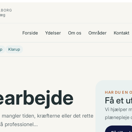
LBORG
læg
Forside
Ydelser
Om os
Områder
Kontakt
up
Klarup
vearbejde
HAR DU EN 
Få et u
Vi hjælper m
mangler tiden, kræfterne eller det rette
plænepleje 
få professionel…