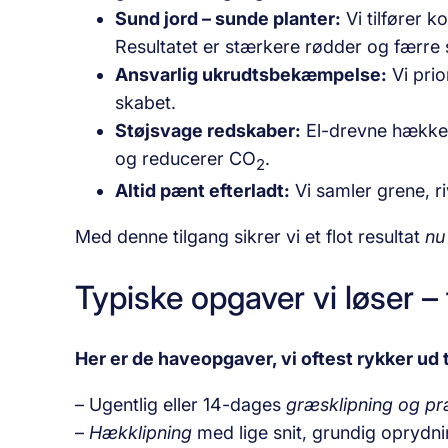
Sund jord – sunde planter:
Vi tilfører k
Resultatet er stærkere rødder og færr
Ansvarlig ukrudtsbekæmpelse:
Vi prio
skabet.
Støjsvage redskaber:
El-drevne hækkek
og reducerer CO
.
2
Altid pænt efterladt:
Vi samler grene, ri
Med denne tilgang sikrer vi et flot resultat
nu
Typiske opgaver vi løser – f
Her er de haveopgaver, vi oftest rykker ud 
– Ugentlig eller 14-dages
græsklipning og pr
–
Hækklipning
med lige snit, grundig oprydnin