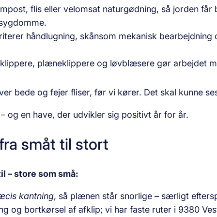
ompost, flis eller velomsat naturgødning, så jorden får 
e sygdomme.
riterer håndlugning, skånsom mekanisk bearbejdning 
lippere, plæneklippere og løvblæsere gør arbejdet m
ver bede og fejer fliser, før vi kører. Det skal kunne s
– og en have, der udvikler sig positivt år for år.
ra småt til stort
til – store som små:
æcis kantning
, så plænen står snorlige – særligt efte
g og bortkørsel af afklip; vi har faste ruter i 9380 Ves