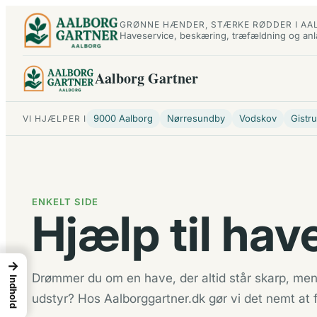
Spring
GRØNNE HÆNDER, STÆRKE RØDDER I AA
til
Haveservice, beskæring, træfældning og an
indhold
Aalborg Gartner
9000 Aalborg
Nørresundby
Vodskov
Gistr
VI HJÆLPER I
ENKELT SIDE
Hjælp til ha
→
Drømmer du om en have, der altid står skarp, men 
Indhold
udstyr? Hos Aalborggartner.dk gør vi det nemt at 