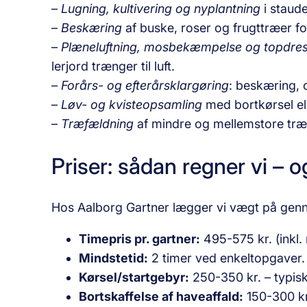
–
Lugning, kultivering og nyplantning
i staud
–
Beskæring
af buske, roser og frugttræer fo
–
Plæneluftning, mosbekæmpelse og topdres
lerjord trænger til luft.
–
Forårs- og efterårsklargøring
: beskæring, 
–
Løv- og kvisteopsamling
med bortkørsel elle
–
Træfældning
af mindre og mellemstore træe
Priser: sådan regner vi – 
Hos Aalborg Gartner lægger vi vægt på gennem
Timepris pr. gartner:
495-575 kr. (inkl
Mindstetid:
2 timer ved enkeltopgaver.
Kørsel/startgebyr:
250-350 kr. – typisk
Bortskaffelse af haveaffald:
150-300 kr.