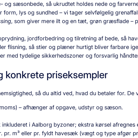
e- og sæsonbede, så ukrudtet holdes nede og farvern
r form, lys og sundhed – vi tager selvfølgelig grenaffa
sing
, som giver mere ilt og en tæt, grøn græsflade –
oprydning, jordforbedring og tilretning af bede, så hav
r flisning, så stier og plæner hurtigt bliver farbare ig
r med tydelige sikkerhedszoner og forsvarlig håndte
og konkrete priseksempler
sigtighed, så du altid ved, hvad du betaler for. De vi
. moms) – afhænger af opgave, udstyr og sæson.
 inkluderet i Aalborg byzoner; ekstra kørsel afregnes e
 pr. m³ eller pr. fyldt havesæk (vægt og type afgør pr