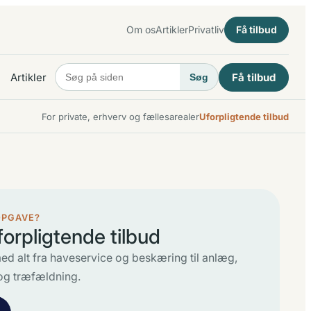
Om os
Artikler
Privatliv
Få tilbud
Artikler
Få tilbud
Søg
For private, erhverv og fællesarealer
Uforpligtende tilbud
OPGAVE?
forpligtende tilbud
ed alt fra haveservice og beskæring til anlæg,
og træfældning.