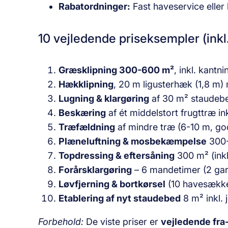
Rabatordninger:
Fast haveservice eller 
10 vejledende priseksempler (ink
Græsklipning 300-600 m²
, inkl. kantn
Hækklipning
, 20 m ligusterhæk (1,8 m)
Lugning & klargøring
af 30 m² staudebe
Beskæring
af ét middelstort frugttræ in
Træfældning
af mindre træ (6-10 m, god
Plæneluftning & mosbekæmpelse
300-
Topdressing & eftersåning
300 m² (inkl
Forårsklargøring
– 6 mandetimer (2 gart
Løvfjerning & bortkørsel
(10 havesække 
Etablering af nyt staudebed
8 m² inkl. 
Forbehold:
De viste priser er
vejledende fra