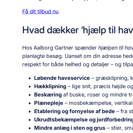
Få dit tilbud nu
Hvad dækker ‘hjælp til ha
Hos Aalborg Gartner spænder
hjælpen til ha
planlagte besøg. Uanset om din adresse he
respekt for både helhed og detaljer – og tilpa
Løbende haveservice
– græsklipning, k
Hækklipning
– lige snit, præcis højde o
Beskæring
af buske, roser og mindre t
Plænepleje
– mosbekæmpelse, vertikalsk
Etablering og fornyelse af bede
– fra s
Ukrudtsbekæmpelse og jordforbedrin
Mindre anlæg i sten og grus
– stier, s