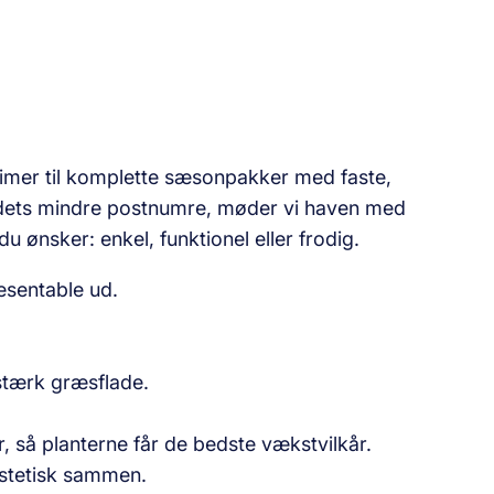
 timer til komplette sæsonpakker med faste,
andets mindre postnumre, møder vi haven med
u ønsker: enkel, funktionel eller frodig.
æsentable ud.
stærk græsflade.
så planterne får de bedste vækstvilkår.
æstetisk sammen.