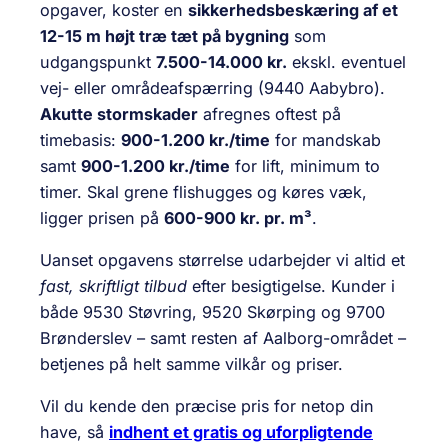
opgaver, koster en
sikkerhedsbeskæring af et
12-15 m højt træ tæt på bygning
som
udgangspunkt
7.500-14.000 kr.
ekskl. eventuel
vej- eller områdeafspærring (9440 Aabybro).
Akutte stormskader
afregnes oftest på
timebasis:
900-1.200 kr./time
for mandskab
samt
900-1.200 kr./time
for lift, minimum to
timer. Skal grene flishugges og køres væk,
ligger prisen på
600-900 kr. pr. m³
.
Uanset opgavens størrelse udarbejder vi altid et
fast, skriftligt tilbud
efter besigtigelse. Kunder i
både 9530 Støvring, 9520 Skørping og 9700
Brønderslev – samt resten af Aalborg-området –
betjenes på helt samme vilkår og priser.
Vil du kende den præcise pris for netop din
have, så
indhent et gratis og uforpligtende