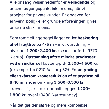
Alle prisangivelser nedenfor er
vejledende
og
er som udgangspunkt inkl. moms, når vi
arbejder for private kunder. Er opgaven for
erhverv, bolig- eller grundejerforeninger, gives
priserne ekskl. moms.
Som tommelfingerregel ligger en
let beskæring
af et frugttræ på 4-5 m
– inkl. oprydning – i
niveauet
1.200-2.400 kr.
(senest udført i 9270
Klarup).
Opstamning af tre mindre prydtræer
ved en indkørsel
koster typisk
2.500-4.500 kr.
(eksempel fra 9210 Aalborg SØ). En
udtynding
eller skånsom kronereduktion af et prydtræ på
8-10 m
lander omkring
3.500-6.500 kr.
;
kræves lift, skal der normalt lægges
1.200-
1.800 kr.
oveni (9400 Nørresundby).
Når det gælder større og mere komplekse