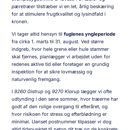
pæretræer
tilstræber vi en let, årlig beskæring
for at stimulere frugtkvalitet og lysindfald i
kronen.
Vi tager altid hensyn til
fuglenes yngleperiode
fra cirka 1. marts til 31. august. Ved større
indgreb, hvor hele grene eller hule stammer
skal fjernes, planlægger vi arbejdet uden for
redenes aktive tid eller foretager en grundig
inspektion for at sikre lovmæssig og
naturvenlig fremgang.
I
9260 Gistrup
og
9270 Klarup
lægger vi ofte
udtynding i den sene sommer, hvor træerne har
godt af den rolige overgang til efteråret, og
hvor risikoen for stress og efterblødning er
minimal. Uanset postnummer tilpasser vi dog
altid tidspunktet til netop dit træ og de konkrete