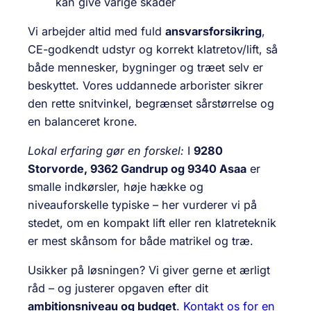
kan give varige skader
Vi arbejder altid med fuld
ansvarsforsikring
,
CE-godkendt udstyr og korrekt klatretov/lift, så
både mennesker, bygninger og træet selv er
beskyttet. Vores uddannede arborister sikrer
den rette snitvinkel, begrænset sårstørrelse og
en balanceret krone.
Lokal erfaring gør en forskel:
I
9280
Storvorde, 9362 Gandrup og 9340 Asaa
er
smalle indkørsler, høje hække og
niveauforskelle typiske – her vurderer vi på
stedet, om en kompakt lift eller ren klatreteknik
er mest skånsom for både matrikel og træ.
Usikker på løsningen? Vi giver gerne et ærligt
råd – og justerer opgaven efter dit
ambitionsniveau og budget
.
Kontakt os for en