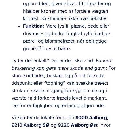
og bredden, giver afstand til facader og
hjælper kronen med at fordele vægten
korrekt, så stammen ikke overbelastes.
Funktion:
Mere lys til plæne, bede eller
drivhus – og bedre frugtudbytte i æble-,
pære- og blommetræer, når de rigtige
grene får lov at bære.
Lyder det enkelt? Det er det ikke altid.
Forkert
beskæring kan gøre mere skade end gavn
: For
store snitflader, beskæring på det forkerte
tidspunkt eller “topning” kan svække træets
struktur, skabe indgang for sygdomme og i
værste fald forkorte træets levetid markant.
Derfor er faglighed og erfaring afgørende.
Vi kender de lokale forhold i
9000 Aalborg,
9210 Aalborg SØ
og
9220 Aalborg Øst
, hvor