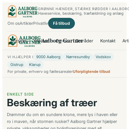
Spring
GRØNNE HÆNDER, STÆRKE RØDDER I AALBOR
til
Haveservice, beskæring, træfældning og anlæg
indhold
Om os
Artikler
Privatliv
Få tilbud
Aalborg Gartner
Forside
Ydelser
Om os
Områder
Kontakt
Art
9000 Aalborg
Nørresundby
Vodskov
VI HJÆLPER I
Gistrup
Klarup
For private, erhverv og fællesarealer
Uforpligtende tilbud
ENKELT SIDE
Beskæring af træer
Drømmer du om en sundere krone, mere lys i haven eller
ro i maven, når stormen rusker? Aalborg Gartner hjælper
private, virksomheder og boligforeninger med alt…