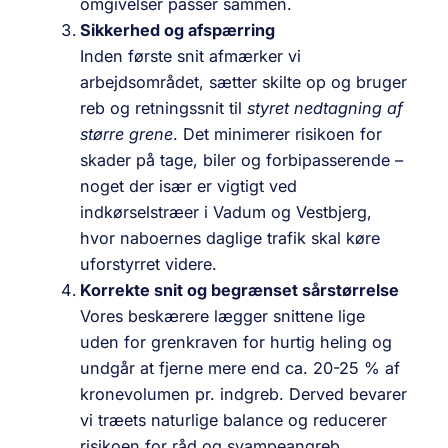
omgivelser passer sammen.
Sikkerhed og afspærring
Inden første snit afmærker vi
arbejdsområdet, sætter skilte op og bruger
reb og retnings­snit til
styret nedtagning af
større grene
. Det minimerer risikoen for
skader på tage, biler og forbipasserende –
noget der især er vigtigt ved
indkørselstræer i Vadum og Vestbjerg,
hvor naboernes daglige trafik skal køre
uforstyrret videre.
Korrekte snit og begrænset sårstørrelse
Vores beskærere lægger snittene lige
uden for grenkraven for hurtig heling og
undgår at fjerne mere end ca. 20-25 % af
kronevolumen pr. indgreb. Derved bevarer
vi træets naturlige balance og reducerer
risikoen for råd og svampeangreb.