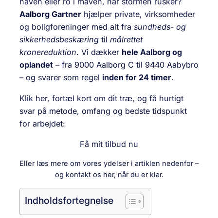
haven eller ro i maven, når stormen rusker?
Aalborg Gartner
hjælper private, virksomheder
og boligforeninger med alt fra
sundheds- og
sikkerhedsbeskæring
til
målrettet
kronereduktion
. Vi dækker
hele Aalborg og
oplandet
– fra 9000 Aalborg C til 9440 Aabybro
– og svarer som regel
inden for 24 timer
.
Klik her, fortæl kort om dit træ, og få hurtigt
svar på metode, omfang og bedste tidspunkt
for arbejdet:
Få mit tilbud nu
Eller læs mere om vores ydelser i artiklen nedenfor –
og kontakt os her, når du er klar.
Indholdsfortegnelse