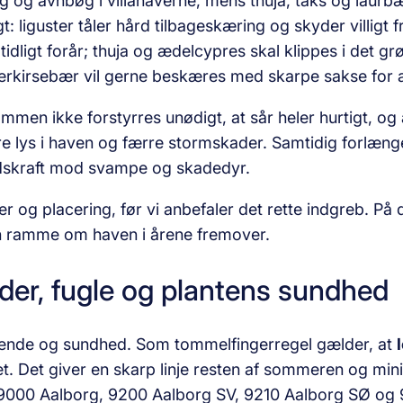
øg og avnbøg i villahaverne, mens thuja, taks og laur
gt: liguster tåler hård tilbage­skæring og skyder villi
dligt forår; thuja og ædelcypres skal klippes i det grøn
ærkirsebær vil gerne beskæres med skarpe sakse for a
trømmen ikke forstyrres unødigt, at sår heler hurtigt, 
re lys i haven og færre stormskader. Samtidig forlæn
ndskraft mod svampe og skadedyr.
der og placering, før vi anbefaler det rette indgreb. 
n ramme om haven i årene fremover.
tider, fugle og plantens sundhed
ende og sundhed. Som tommelfingerregel gælder, at
et. Det giver en skarp linje resten af sommeren og min
i 9000 Aalborg, 9200 Aalborg SV, 9210 Aalborg SØ og