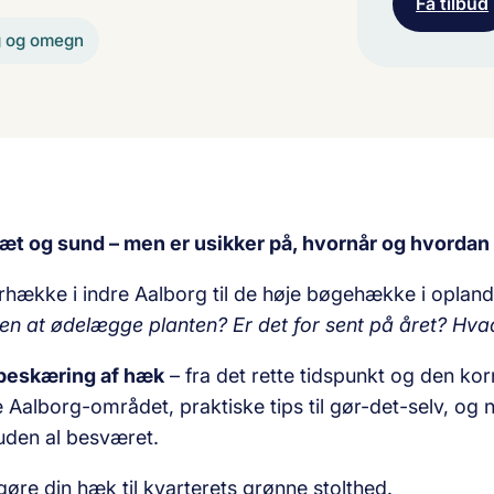
Få tilbud
g og omegn
tæt og sund – men er usikker på, hvornår og hvorda
usterhække i indre Aalborg til de høje bøgehække i 
n at ødelægge planten? Er det for sent på året? Hvad 
beskæring af hæk
– fra det rette tidspunkt og den korr
Aalborg-området, praktiske tips til gør-det-selv, og nat
uden al besværet.
gøre din hæk til kvarterets grønne stolthed.