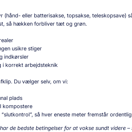
yr (hånd- eller batterisakse, topsakse, teleskopsave) så
, så hækken forbliver tæt og grøn.
realer
ingen usikre stiger
g indkørsler
 i korrekt arbejdsteknik
afklip. Du vælger selv, om vi:
nal plads
il kompostere
en “slutkontrol”, så hver eneste meter fremstår ordentl
har de bedste betingelser for at vokse sundt videre – s