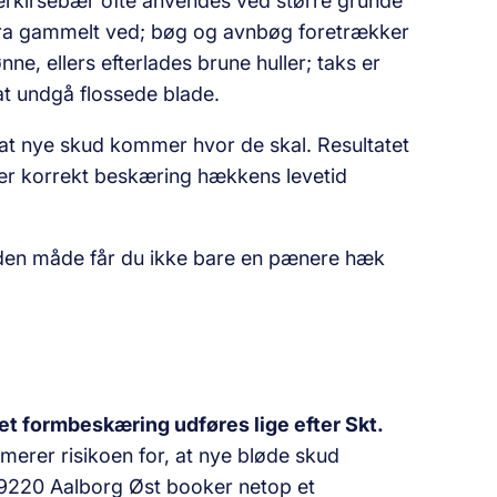
bærkirsebær ofte anvendes ved større grunde
gt fra gammelt ved; bøg og avnbøg foretrækker
ne, ellers efterlades brune huller; taks er
t undgå flossede blade.
og at nye skud kommer hvor de skal. Resultatet
ger korrekt beskæring hækkens levetid
På den måde får du ikke bare en pænere hæk
let formbeskæring udføres lige efter Skt.
imerer risikoen for, at nye bløde skud
 9220 Aalborg Øst booker netop et