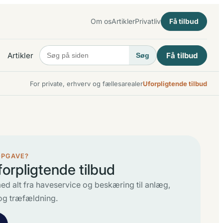
Om os
Artikler
Privatliv
Få tilbud
Artikler
Få tilbud
Søg
For private, erhverv og fællesarealer
Uforpligtende tilbud
OPGAVE?
forpligtende tilbud
ed alt fra haveservice og beskæring til anlæg,
og træfældning.