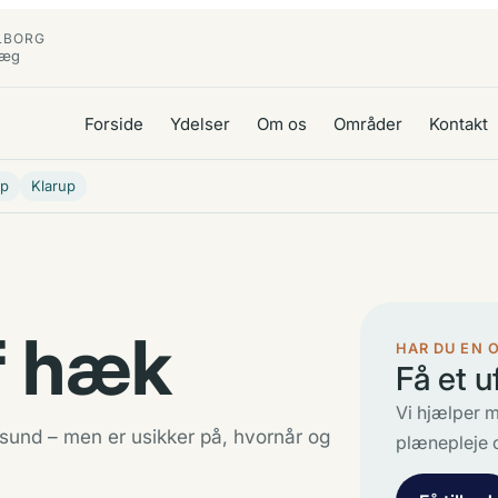
LBORG
læg
Forside
Ydelser
Om os
Områder
Kontakt
up
Klarup
f hæk
HAR DU EN 
Få et u
Vi hjælper m
sund – men er usikker på, hvornår og
plænepleje 