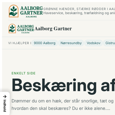
Spring
GRØNNE HÆNDER, STÆRKE RØDDER I AA
til
Haveservice, beskæring, træfældning og an
indhold
Aalborg Gartner
9000 Aalborg
Nørresundby
Vodskov
Gistr
VI HJÆLPER I
ENKELT SIDE
Beskæring a
→
Drømmer du om en hæk, der står snorlige, tæt og 
Indhold
hvordan den skal beskæres? Du er ikke alene.…