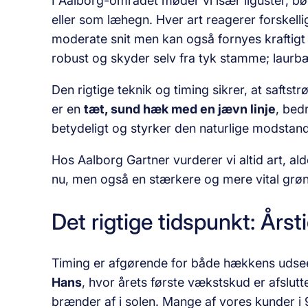
I Aalborg-området møder vi især liguster, b
eller som læhegn. Hver art reagerer forskelli
moderate snit men kan også fornyes kraftigt ti
robust og skyder selv fra tyk stamme; laurb
Den rigtige teknik og timing sikrer, at safts
er en
tæt, sund hæk med en jævn linje
, bed
betydeligt og styrker den naturlige modsta
Hos Aalborg Gartner vurderer vi altid art, al
nu, men også en stærkere og mere vital grø
Det rigtige tidspunkt: Års
Timing er afgørende for både hækkens udse
Hans
, hvor årets første vækstskud er afslutt
brænder af i solen. Mange af vores kunder 