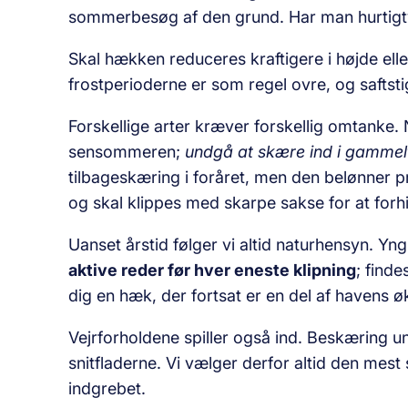
sommerbesøg af den grund. Har man hurtigtvo
Skal hækken reduceres kraftigere i højde ell
frostperioderne er som regel ovre, og saftst
Forskellige arter kræver forskellig omtanke. N
sensommeren;
undgå at skære ind i gammel
tilbageskæring i foråret, men den belønner pr
og skal klippes med skarpe sakse for at forh
Uanset årstid følger vi altid naturhensyn. Yngl
aktive reder før hver eneste klipning
; find
dig en hæk, der fortsat er en del af havens 
Vejrforholdene spiller også ind. Beskæring u
snitfladerne. Vi vælger derfor altid den mes
indgrebet.