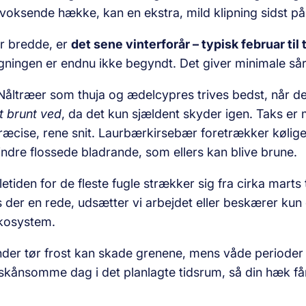
ksende hække, kan en ekstra, mild klipning sidst på 
er bredde, er
det sene vinterforår – typisk februar til t
igningen er endnu ikke begyndt. Det giver minimale så
åltræer som thuja og ædelcypres trives bedst, når de kli
t brunt ved
, da det kun sjældent skyder igen. Taks er 
æcise, rene snit. Laurbærkirsebær foretrækker køligere 
indre flossede bladrande, som ellers kan blive brune.
etiden for de fleste fugle strækker sig fra cirka marts 
es der en rede, udsætter vi arbejdet eller beskærer kun
økosystem.
nder tør frost kan skade grenene, mens våde perioder 
t skånsomme dag i det planlagte tidsrum, så din hæk få