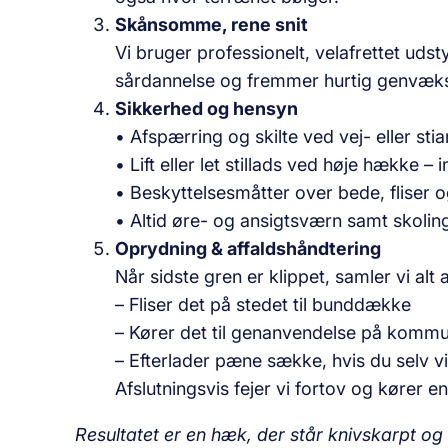
Skånsomme, rene snit
Vi bruger professionelt, velafrettet udst
sårdannelse og fremmer hurtig genvækst
Sikkerhed og hensyn
• Afspærring og skilte ved vej- eller stia
• Lift eller let stillads ved høje hække – 
• Beskyttelsesmåtter over bede, fliser o
• Altid øre- og ansigtsværn samt skoling
Oprydning & affaldshåndtering
Når sidste gren er klippet, samler vi alt 
– Fliser det på stedet til bunddække
– Kører det til genanvendelse på kommu
– Efterlader pæne sække, hvis du selv v
Afslutningsvis fejer vi fortov og kører 
Resultatet er en hæk, der står knivskarpt og 