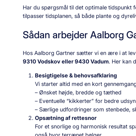
Har du spørgsmål til det optimale tidspunkt f
tilpasser tidsplanen, så både plante og dyreliv
Sådan arbejder Aalborg Gart
Hos Aalborg Gartner sætter vi en ære i at le
9310 Vodskov eller 9430 Vadum
. Her kan d
Besigtigelse & behovsafklaring
Vi starter altid med en kort gennemgang
– Ønsket højde, bredde og tæthed
– Eventuelle “kikkerter” for bedre udsyn 
– Særlige udfordringer som stenbede, sk
Opsætning af rettesnor
For et snorlige og harmonisk resultat sp
også hvor terrænet bølger.