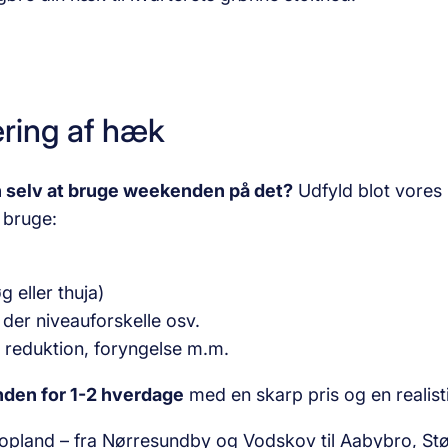
æring af hæk
n selv at bruge weekenden på det?
Udfyld blot vores 
 bruge:
g eller thuja)
 der niveauforskelle osv.
ig reduktion, foryngelse m.m.
nden for 1-2 hverdage
med en skarp pris og en realisti
pland – fra Nørresundby og Vodskov til Aabybro, Stø