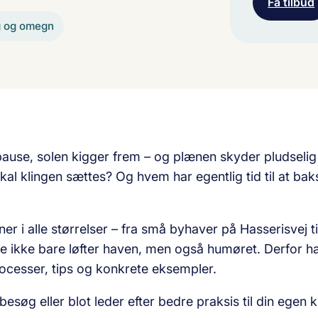
Få tilbud
g og omegn
use, solen kigger frem – og plænen skyder pludselig i
skal klingen sættes? Og hvem har egentlig tid til at ba
er i alle størrelser – fra små byhaver på Hasserisvej ti
 ikke bare løfter haven, men også humøret. Derfor har
ocesser, tips og konkrete eksempler.
esøg eller blot leder efter bedre praksis til din egen kl