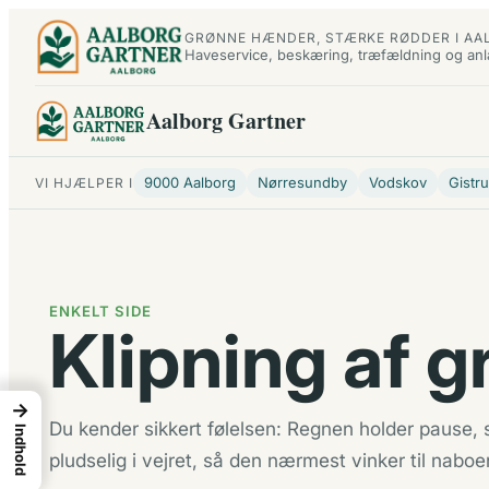
Spring
GRØNNE HÆNDER, STÆRKE RØDDER I AA
til
Haveservice, beskæring, træfældning og an
indhold
Aalborg Gartner
9000 Aalborg
Nørresundby
Vodskov
Gistr
VI HJÆLPER I
ENKELT SIDE
Klipning af 
→
Du kender sikkert følelsen: Regnen holder pause,
Indhold
pludselig i vejret, så den nærmest vinker til nabo