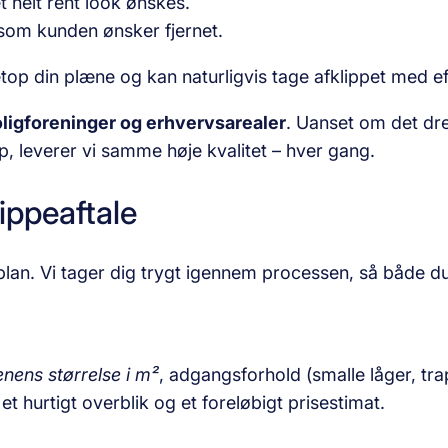
 helt rent look ønskes.
 som kunden ønsker fjernet.
etop din plæne og kan naturligvis tage afklippet med e
oligforeninger og erhvervsarealer
. Uanset om det dr
up, leverer vi samme høje kvalitet – hver gang.
ippeaftale
r plan. Vi tager dig trygt igennem processen, så både 
nens størrelse i m²
, adgangsforhold (smalle låger, tr
et hurtigt overblik og et foreløbigt prisestimat.