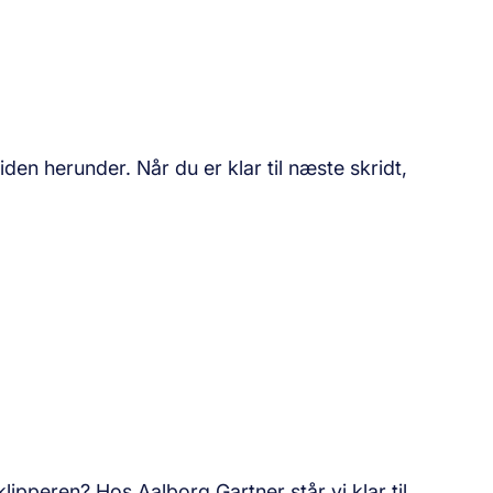
den herunder. Når du er klar til næste skridt,
pperen? Hos Aalborg Gartner står vi klar til