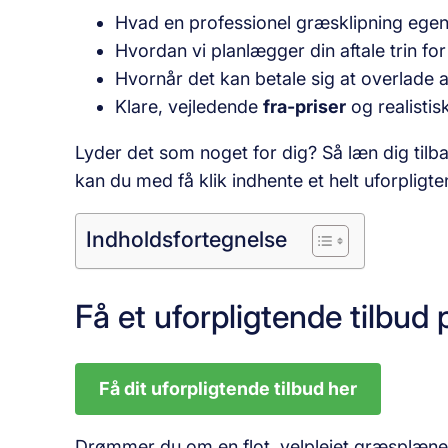
Hvad en professionel græsklipning egentl
Hvordan vi planlægger din aftale trin for
Hvornår det kan betale sig at overlade a
Klare, vejledende
fra-priser
og realisti
Lyder det som noget for dig? Så læn dig tilbag
kan du med få klik indhente et helt uforpligte
Indholdsfortegnelse
Få et uforpligtende tilbud
Få dit uforpligtende tilbud her
Drømmer du om en flot, velplejet græsplæne –