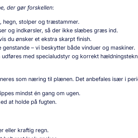
ne, der gør forskellen
:
r, hegn, stolper og træstammer.
sser og indkørsler, så der ikke slæbes græs ind.
is du ønsker et ekstra skarpt finish.
re genstande – vi beskytter både vinduer og maskiner.
 udføres med specialudstyr og korrekt hældnings­tekn
rneres som næring til plænen. Det anbefales især i pe
klippes mindst én gang om ugen.
 med at holde på fugten.
er eller kraftig regn.