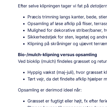
Efter selve klipningen tager vi fat på
detaljer
Præcis trimning langs kanter, bede, stie
Opsamling af løse afklip på fliser, terra
Mulighed for dekorative striber/baner, hv
Sikkerhedstjek for sten, legetøj og and
Klipning på skråninger og ujævnt terræn
Bio-/mulch-klipning versus opsamling
Ved bioklip (mulch) findeles græsset og retu
Hyppig vækst (maj-juli), hvor græsset 
Tørt vejr, da det findelte afklip hjælper
Opsamling er derimod ideel når:
Græsset er fugtigt eller højt, fx efter feri