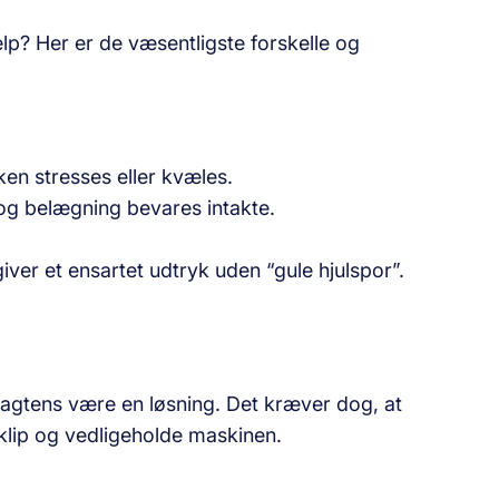
jælp? Her er de væsentligste forskelle og
en stresses eller kvæles.
og belægning bevares intakte.
ver et ensartet udtryk uden “gule hjulspor”.
 sagtens være en løsning. Det kræver dog, at
fklip og vedligeholde maskinen.