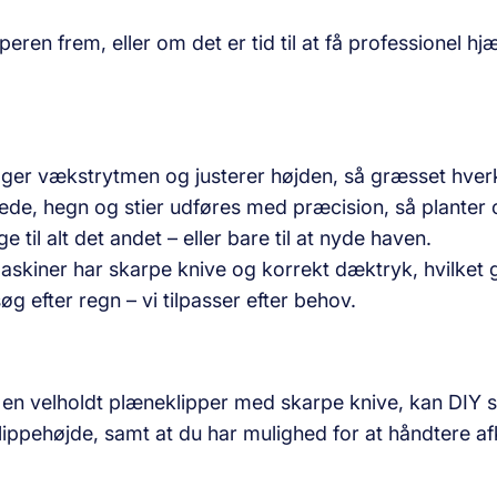
peren frem, eller om det er tid til at få professionel h
lger vækst­rytmen og justerer højden, så græsset hverk
de, hegn og stier udføres med præcision, så planter 
e til alt det andet – eller bare til at nyde haven.
skiner har skarpe knive og korrekt dæktryk, hvilket gi
g efter regn – vi tilpasser efter behov.
og en velholdt plæneklipper med skarpe knive, kan DIY
lippehøjde, samt at du har mulighed for at håndtere a