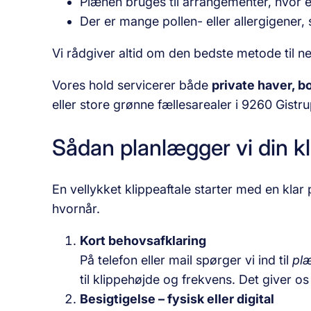
Plænen bruges til arrangementer, hvor et
Der er mange pollen- eller allergigener,
Vi rådgiver altid om den bedste metode til n
Vores hold servicerer både
private haver, b
eller store grønne fællesarealer i 9260 Gistr
Sådan planlægger vi din kl
En vellykket klippeaftale starter med en kla
hvornår.
Kort behovsafklaring
På telefon eller mail spørger vi ind til
plæ
til klippehøjde og frekvens. Det giver os 
Besigtigelse – fysisk eller digital