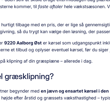
sterne kommer, til
faste aftaler
hele vækstsæsonen. Vi 
vi hurtigt tilbage med en pris, der er lige så gennems
ådgivning, så du trygt kan vælge den løsning, der passer
er
9220 Aalborg Øst
er kørsel som udgangspunkt inklud
erne et tilbud og oplyser eventuel kørsel, før du siger 
 på klipning af din græsplæne – allerede i dag.
l græsklipning?
artner begynder med
en jævn og ensartet kørsel i den
r højde efter årstid og græssets væksthastighed – typis