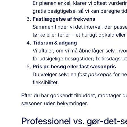
Er plænen enkel, klarer vi oftest vurderi
gratis besigtigelse, så vi kan beregne t
Fastlæggelse af frekvens
Sammen finder vi det interval, der passe
tørke eller ferier – et hurtigt opkald elle
Tidsrum & adgang
Vi aftaler, om vi må åbne låger selv, hv
forudsigelige besøgstider; fx tirsdagsru
Pris pr. besøg eller fast sæsonpris
Du vælger selv: en
fast pakkepris
for he
fleksibilitet.
Efter du har godkendt tilbuddet, modtager du 
sæsonen uden bekymringer.
Professionel vs. gør-det-s