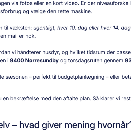
ngen via fotos eller en kort video. Er der niveauforskel
idsforbrug og vælge den rette maskine.
r til væksten:
ugentligt, hver 10. dag eller hver 14. dag
r en mail er nok.
ordan vi håndterer husdyr, og hvilket tidsrum der pass
ten i
9400 Nørresundby
og torsdagsruten gennem
93
le sæsonen – perfekt til budgetplanlægning – eller bet
en bekræftelse med den aftalte plan. Så klarer vi rest
elv – hvad giver mening hvornår