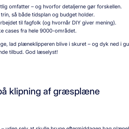
ig omfatter – og hvorfor detaljerne gør forskellen.
 trin, så både tidsplan og budget holder.
rbejdet til fagfolk (og hvornår DIY giver mening).
ske cases fra hele 9000-området.
e, lad plæneklipperen blive i skuret – og dyk ned i gui
nde tilbud. God læselyst!
 på klipning af græsplæne
 uden selv at skulle bruge eftermiddagen bag plænekli