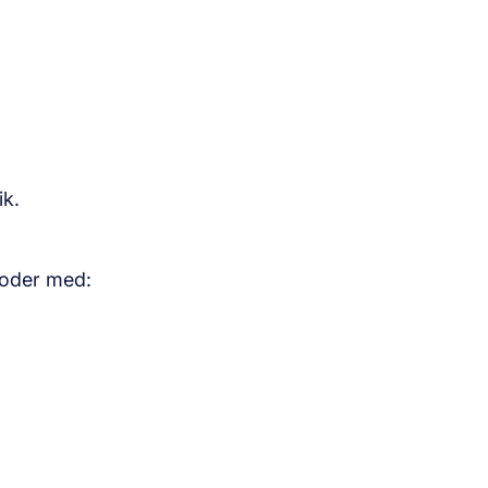
ik.
rioder med: