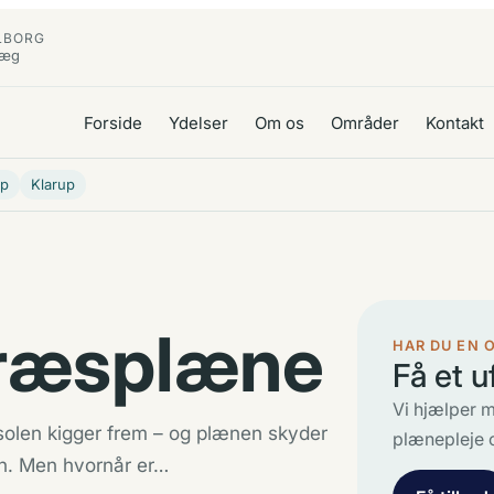
LBORG
læg
Forside
Ydelser
Om os
Områder
Kontakt
up
Klarup
græsplæne
HAR DU EN 
Få et u
Vi hjælper m
 solen kigger frem – og plænen skyder
plænepleje 
en. Men hvornår er…