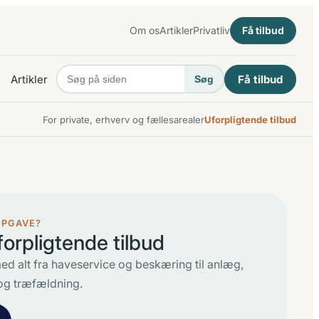
Om os
Artikler
Privatliv
Få tilbud
Artikler
Få tilbud
Søg
For private, erhverv og fællesarealer
Uforpligtende tilbud
OPGAVE?
forpligtende tilbud
ed alt fra haveservice og beskæring til anlæg,
og træfældning.