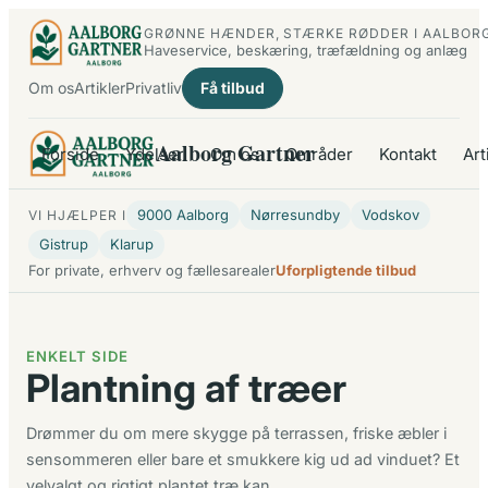
Spring
GRØNNE HÆNDER, STÆRKE RØDDER I AALBOR
til
Haveservice, beskæring, træfældning og anlæg
indhold
Om os
Artikler
Privatliv
Få tilbud
Aalborg Gartner
Forside
Ydelser
Om os
Områder
Kontakt
Art
9000 Aalborg
Nørresundby
Vodskov
VI HJÆLPER I
Gistrup
Klarup
For private, erhverv og fællesarealer
Uforpligtende tilbud
ENKELT SIDE
Plantning af træer
Drømmer du om mere skygge på terrassen, friske æbler i
sensommeren eller bare et smukkere kig ud ad vinduet? Et
velvalgt og rigtigt plantet træ kan…