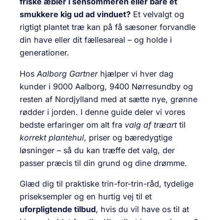
friske æbler i sensommeren eller bare et
smukkere kig ud ad vinduet?
Et velvalgt og
rigtigt plantet træ kan på få sæsoner forvandle
din have eller dit fællesareal – og holde i
generationer.
Hos
Aalborg Gartner
hjælper vi hver dag
kunder i
9000 Aalborg, 9400 Nørresundby og
resten af Nordjylland
med at sætte nye, grønne
rødder i jorden. I denne guide deler vi vores
bedste erfaringer om alt fra
valg af træart
til
korrekt plantehul
, priser og bæredygtige
løsninger – så du kan træffe det valg, der
passer præcis til din grund og dine drømme.
Glæd dig til praktiske trin-for-trin-råd, tydelige
priseksempler og en hurtig vej til et
uforpligtende tilbud
, hvis du vil have os til at