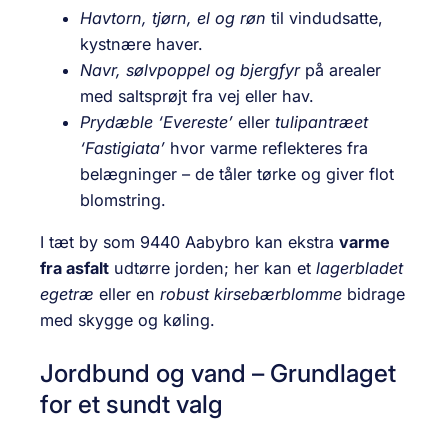
Havtorn, tjørn, el og røn
til vindudsatte,
kystnære haver.
Navr, sølvpoppel og bjergfyr
på arealer
med saltsprøjt fra vej eller hav.
Prydæble ‘Evereste’
eller
tulipantræet
‘Fastigiata’
hvor varme reflekteres fra
belægninger – de tåler tørke og giver flot
blomstring.
I tæt by som 9440 Aabybro kan ekstra
varme
fra asfalt
udtørre jorden; her kan et
lagerbladet
egetræ
eller en
robust kirsebærblomme
bidrage
med skygge og køling.
Jordbund og vand – Grundlaget
for et sundt valg