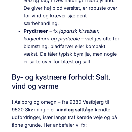
lind og bøg
trives naturligt i Nordjylland.
De giver høj biodiversitet, er robuste over
for vind og kræver sjældent
særbehandling.
Prydtræer
– fx
japansk kirsebær,
kugleahorn og prydæble
– vælges ofte for
blomstring, bladfarver eller kompakt
vækst. De tåler typisk bymiljø, men nogle
er sarte over for blæst og salt.
By- og kystnære forhold: Salt,
vind og varme
I Aalborg og omegn – fra 9380 Vestbjerg til
9520 Skørping – er
vind og salttåge
kendte
udfordringer, især langs trafikerede veje og på
åbne grunde. Her anbefaler vi fx: