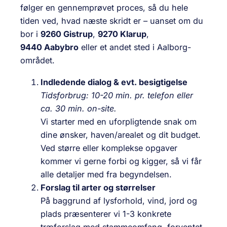
følger en gennemprøvet proces, så du hele
tiden ved, hvad næste skridt er – uanset om du
bor i
9260 Gistrup
,
9270 Klarup
,
9440 Aabybro
eller et andet sted i Aalborg-
området.
Indledende dialog & evt. besigtigelse
Tidsforbrug: 10-20 min. pr. telefon eller
ca. 30 min. on-site.
Vi starter med en uforpligtende snak om
dine ønsker, haven/arealet og dit budget.
Ved større eller komplekse opgaver
kommer vi gerne forbi og kigger, så vi får
alle detaljer med fra begyndelsen.
Forslag til arter og størrelser
På baggrund af lysforhold, vind, jord og
plads præsenterer vi 1-3 konkrete
træforslag med stammeomfang, forventet