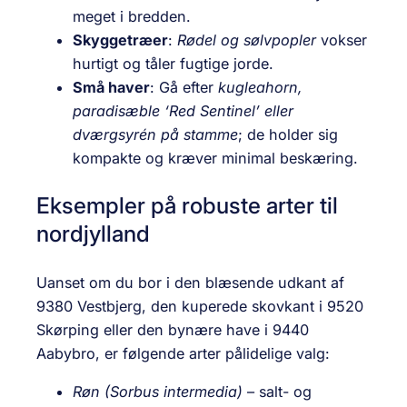
meget i bredden.
Skyggetræer
:
Rødel og sølvpopler
vokser
hurtigt og tåler fugtige jorde.
Små haver
: Gå efter
kugleahorn,
paradisæble ‘Red Sentinel’ eller
dværgsyrén på stamme
; de holder sig
kompakte og kræver minimal beskæring.
Eksempler på robuste arter til
nordjylland
Uanset om du bor i den blæsende udkant af
9380 Vestbjerg, den kuperede skovkant i 9520
Skørping eller den bynære have i 9440
Aabybro, er følgende arter pålidelige valg:
Røn (Sorbus intermedia)
– salt- og