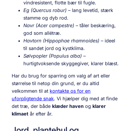
vindresistent, flotte bær til fugle.
Eg (Quercus robur)
– lang levetid, stærk
stamme og dyb rod.
Navr (Acer campestre)
– tåler beskæring,
god som allétræ.
Havtorn (Hippophae rhamnoides)
– ideel
til sandet jord og kystklima.
Sølvpopler (Populus alba)
–
hurtigtvoksende skyggegiver, klarer blæst.
Har du brug for sparring om valg af art eller
størrelse til netop din grund, er du altid
velkommen til at
kontakte os for en
uforpligtende snak
. Vi hjælper dig med at finde
det træ, der både
klæder haven
og
klarer
klimaet
år efter år.
Jord, plantehul og