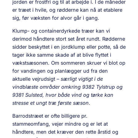
jorden er frostfri og til at arbejde i. I de måneder
er træet i hvile, og rødderne kan nå at etablere
sig, før væksten for alvor går i gang.
Klump- og containerdyrkede træer kan vi
derimod håndtere stort set året rundt. Rødderne
sidder beskyttet i en jordklump eller potte, så de
tager ikke samme skade af at blive flyttet i
vækstsæsonen. Om sommeren skruer vi blot op
for vandingen og planlægger ud fra den
aktuelle vejrudsigt –
særligt vigtigt i de
vindblæste områder omkring 9382 Tylstrup og
9381 Sulsted, hvor både vind og tørke kan
stresse et ungt træ første sæson
.
Barrodstræet er ofte billigere pr.
stammeomfang, vejer mindre og er let at
håndtere, men det kræver den rette årstid og