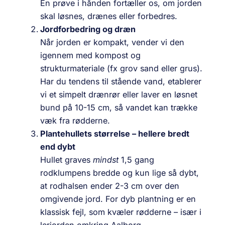
Én prøve i hånden fortæller os, om jorden
skal løsnes, drænes eller forbedres.
Jordforbedring og dræn
Når jorden er kompakt, vender vi den
igennem med kompost og
strukturmateriale (fx grov sand eller grus).
Har du tendens til stående vand, etablerer
vi et simpelt drænrør eller laver en løsnet
bund på 10-15 cm, så vandet kan trække
væk fra rødderne.
Plantehullets størrelse – hellere bredt
end dybt
Hullet graves
mindst
1,5 gang
rodklumpens bredde og kun lige så dybt,
at rodhalsen ender 2-3 cm over den
omgivende jord. For dyb plantning er en
klassisk fejl, som kvæler rødderne – især i
lerjorden omkring Aalborg.