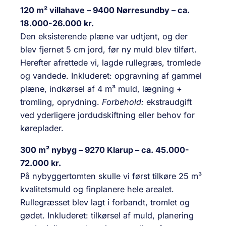
120 m² villahave – 9400 Nørresundby – ca.
18.000-26.000 kr.
Den eksisterende plæne var udtjent, og der
blev fjernet 5 cm jord, før ny muld blev tilført.
Herefter afrettede vi, lagde rullegræs, tromlede
og vandede. Inkluderet: opgravning af gammel
plæne, indkørsel af 4 m³ muld, lægning +
tromling, oprydning.
Forbehold:
ekstraudgift
ved yderligere jordudskiftning eller behov for
køreplader.
300 m² nybyg – 9270 Klarup – ca. 45.000-
72.000 kr.
På nybyggertomten skulle vi først tilkøre 25 m³
kvalitetsmuld og finplanere hele arealet.
Rullegræsset blev lagt i forbandt, tromlet og
gødet. Inkluderet: tilkørsel af muld, planering