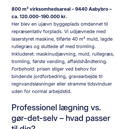
800 m² virksomhedsareal – 9440 Aabybro –
ca. 120.000-190.000 kr.
Her blev en ujævn byggeplads omdannet til
repræsentativ forplads. Vi udjævnede med
laserstyret maskine, tilførte 40 m³ muld, lagde
rullegræs og sluttede af med tromling.
Inkluderet: maskinudjævning, muld, rullegræs,
tromling, første vanding, affaldshåndtering.
Forbehold:
prisen stiger ved behov for
bindende jordforbedring, gravearbejde til
regnvandsløsninger eller stramme tidsvinduer
uden for normal arbejdstid.
Professionel lægning vs.
gør-det-selv – hvad passer
til dig?