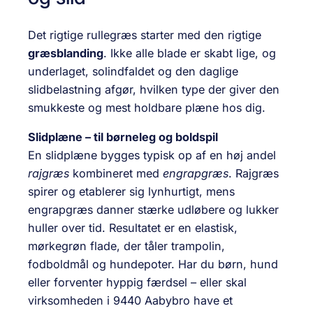
Det rigtige rullegræs starter med den rigtige
græsblanding
. Ikke alle blade er skabt lige, og
underlaget, solindfaldet og den daglige
slidbelastning afgør, hvilken type der giver den
smukkeste og mest holdbare plæne hos dig.
Slidplæne – til børne­leg og boldspil
En slidplæne bygges typisk op af en høj andel
rajgræs
kombineret med
engrapgræs
. Rajgræs
spirer og etablerer sig lynhurtigt, mens
engrapgræs danner stærke udløbere og lukker
huller over tid. Resultatet er en elastisk,
mørkegrøn flade, der tåler trampolin,
fodboldmål og hundepoter. Har du børn, hund
eller forventer hyppig færdsel – eller skal
virksomheden i 9440 Aabybro have et