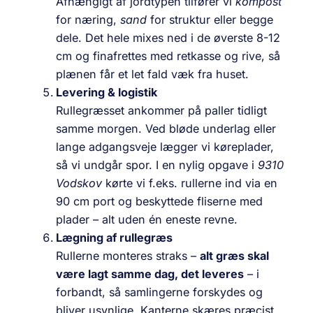
Afhængigt af jordtypen tilfører vi
kompost
for næring,
sand
for struktur eller begge
dele. Det hele mixes ned i de øverste 8-12
cm og finafrettes med retkasse og rive, så
plænen får et let fald væk fra huset.
Levering & logistik
Rullegræsset ankommer på paller tidligt
samme morgen. Ved bløde underlag eller
lange adgangsveje lægger vi køreplader,
så vi undgår spor. I en nylig opgave i
9310
Vodskov
kørte vi f.eks. rullerne ind via en
90 cm port og beskyttede fliserne med
plader – alt uden én eneste revne.
Lægning af rullegræs
Rullerne monteres straks –
alt græs skal
være lagt samme dag, det leveres
– i
forbandt, så samlingerne forskydes og
bliver usynlige. Kanterne skæres præcist