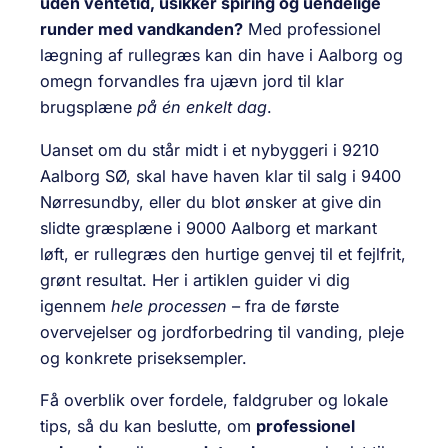
uden ventetid, usikker spiring og uendelige
runder med vandkanden?
Med professionel
lægning af rullegræs kan din have i Aalborg og
omegn forvandles fra ujævn jord til klar
brugsplæne
på én enkelt dag
.
Uanset om du står midt i et nybyggeri i 9210
Aalborg SØ, skal have haven klar til salg i 9400
Nørresundby, eller du blot ønsker at give din
slidte græsplæne i 9000 Aalborg et markant
løft, er rullegræs den hurtige genvej til et fejlfrit,
grønt resultat. Her i artiklen guider vi dig
igennem
hele processen
– fra de første
overvejelser og jordforbedring til vanding, pleje
og konkrete priseksempler.
Få overblik over fordele, faldgruber og lokale
tips, så du kan beslutte, om
professionel