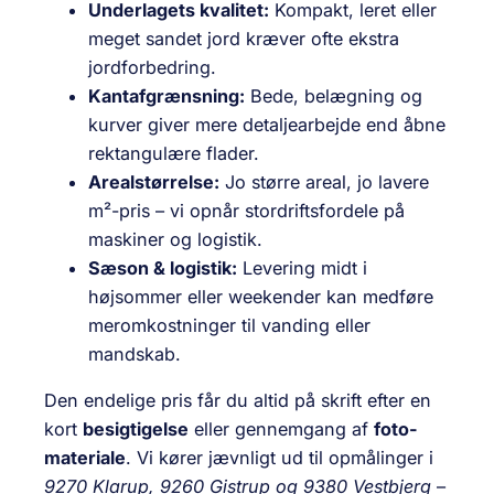
Underlagets kvalitet:
Kompakt, leret eller
meget sandet jord kræver ofte ekstra
jordforbedring.
Kantafgrænsning:
Bede, belægning og
kurver giver mere detaljearbejde end åbne
rektangulære flader.
Arealstørrelse:
Jo større areal, jo lavere
m²-pris – vi opnår stordriftsfordele på
maskiner og logistik.
Sæson & logistik:
Levering midt i
højsommer eller weekender kan medføre
meromkostninger til vanding eller
mandskab.
Den endelige pris får du altid på skrift efter en
kort
besigtigelse
eller gennemgang af
foto­
materiale
. Vi kører jævnligt ud til opmålinger i
9270 Klarup, 9260 Gistrup og 9380 Vestbjerg
–