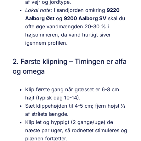
af vejr og jordtype.
Lokal note:
I sandjorden omkring
9220
Aalborg Øst
og
9200 Aalborg SV
skal du
ofte øge vandmængden 20-30 % i
højsommeren, da vand hurtigt siver
igennem profilen.
2. Første klipning – Timingen er alfa
og omega
Klip første gang når græsset er 6-8 cm
højt (typisk dag 10-14).
Sæt klippehøjden til 4-5 cm; fjern højst ⅓
af stråets længde.
Klip let og hyppigt (2 gange/uge) de
næste par uger, så rodnettet stimuleres og
plænen fortætter.