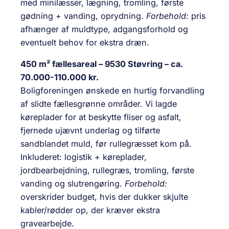
med minilæsser, lægning, tromling, første
gødning + vanding, oprydning.
Forbehold:
pris
afhænger af muldtype, adgangsforhold og
eventuelt behov for ekstra dræn.
450 m² fællesareal – 9530 Støvring – ca.
70.000-110.000 kr.
Boligforeningen ønskede en hurtig forvandling
af slidte fællesgrønne områder. Vi lagde
køreplader for at beskytte fliser og asfalt,
fjernede ujævnt underlag og tilførte
sandblandet muld, før rullegræsset kom på.
Inkluderet: logistik + køreplader,
jordbearbejdning, rullegræs, tromling, første
vanding og slutrengøring.
Forbehold:
overskrider budget, hvis der dukker skjulte
kabler/rødder op, der kræver ekstra
gravearbejde.