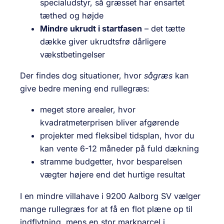
specialudstyr, så græsset har ensartet
tæthed og højde
Mindre ukrudt i startfasen
– det tætte
dække giver ukrudtsfrø dårligere
vækstbetingelser
Der findes dog situationer, hvor
sågræs
kan
give bedre mening end rullegræs:
meget store arealer, hvor
kvadratmeterprisen bliver afgørende
projekter med fleksibel tidsplan, hvor du
kan vente 6-12 måneder på fuld dækning
stramme budgetter, hvor besparelsen
vægter højere end det hurtige resultat
I en mindre villahave i
9200 Aalborg SV
vælger
mange rullegræs for at få en flot plæne op til
indflytning, mens en stor markparcel i