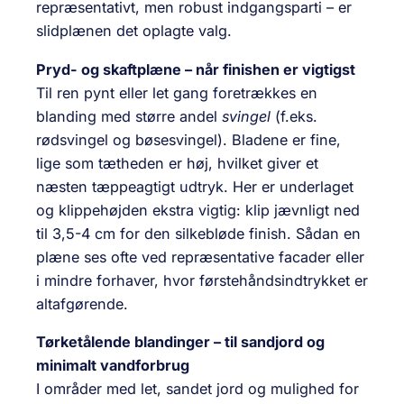
repræsentativt, men robust indgangsparti – er
slidplænen det oplagte valg.
Pryd- og skaftplæne – når finishen er vigtigst
Til ren pynt eller let gang foretrækkes en
blanding med større andel
svingel
(f.eks.
rødsvingel og bøsesvingel). Bladene er fine,
lige som tætheden er høj, hvilket giver et
næsten tæppeagtigt udtryk. Her er underlaget
og klippehøjden ekstra vigtig: klip jævnligt ned
til 3,5-4 cm for den silkebløde finish. Sådan en
plæne ses ofte ved repræsentative facader eller
i mindre forhaver, hvor førstehåndsindtrykket er
altafgørende.
Tørketålende blandinger – til sandjord og
minimalt vandforbrug
I områder med let, sandet jord og mulighed for