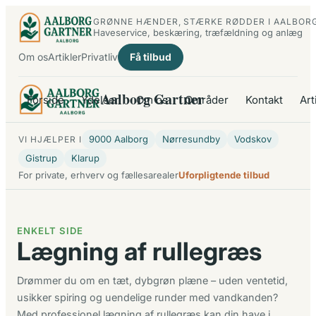
Spring
GRØNNE HÆNDER, STÆRKE RØDDER I AALBOR
til
Haveservice, beskæring, træfældning og anlæg
indhold
Om os
Artikler
Privatliv
Få tilbud
Aalborg Gartner
Forside
Ydelser
Om os
Områder
Kontakt
Art
9000 Aalborg
Nørresundby
Vodskov
VI HJÆLPER I
Gistrup
Klarup
For private, erhverv og fællesarealer
Uforpligtende tilbud
ENKELT SIDE
Lægning af rullegræs
Drømmer du om en tæt, dybgrøn plæne – uden ventetid,
usikker spiring og uendelige runder med vandkanden?
Med professionel lægning af rullegræs kan din have i…