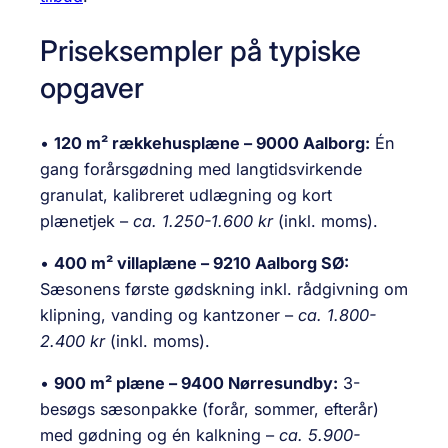
Priseksempler på typiske
opgaver
•
120 m² rækkehusplæne – 9000 Aalborg:
Én
gang forårsgødning med langtidsvirkende
granulat, kalibreret udlægning og kort
plænetjek –
ca. 1.250-1.600 kr
(inkl. moms).
•
400 m² villaplæne – 9210 Aalborg SØ:
Sæsonens første gødskning inkl. rådgivning om
klipning, vanding og kantzoner –
ca. 1.800-
2.400 kr
(inkl. moms).
•
900 m² plæne – 9400 Nørresundby:
3-
besøgs sæsonpakke (forår, sommer, efterår)
med gødning og én kalkning –
ca. 5.900-