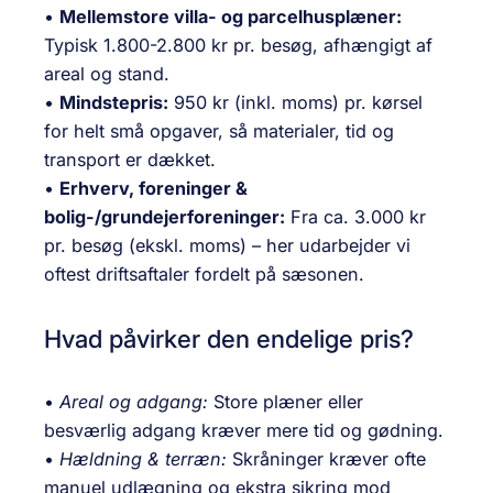
•
Mellemstore villa- og parcelhusplæner:
Typisk 1.800-2.800 kr pr. besøg, afhængigt af
areal og stand.
•
Mindstepris:
950 kr (
inkl. moms
) pr. kørsel
for helt små opgaver, så materialer, tid og
transport er dækket.
•
Erhverv, foreninger &
bolig-/grundejerforeninger:
Fra ca. 3.000 kr
pr. besøg (
ekskl. moms
) – her udarbejder vi
oftest driftsaftaler fordelt på sæsonen.
Hvad påvirker den endelige pris?
•
Areal og adgang:
Store plæner eller
besværlig adgang kræver mere tid og gødning.
•
Hældning & terræn:
Skråninger kræver ofte
manuel udlægning og ekstra sikring mod