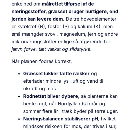
enkelhed om
målrettet tilførsel af de
næringsstoffer, græsset bruger hurtigere, end
jorden kan levere dem
. De tre hovedelementer
er kvælstof (N), fosfor (P) og kalium (K), men
små mængder svovl, magnesium, jern og andre
mikronæringsstoffer er lige så afgørende for
jævn farve, tæt vækst og slidstyrke
.
Når plænen fodres korrekt:
Græsset lukker tætte rækker
og
efterlader mindre lys, luft og vand til
ukrudt og mos.
Rodnettet bliver dybere
, så planterne kan
hente fugt, når Nordjyllands forår og
sommer flere år i træk byder på tørre uger.
Næringsbalancen stabiliserer pH
, hvilket
mindsker risikoen for mos, der trives i sur,