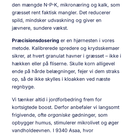
den mængde N-P-K, mikro­næring og kalk, som
græsset rent faktisk mangler. Det reducerer
spild, mindsker udvaskning og giver en
jævnere, sundere vækst.
Præcisionsdosering
er en hjørnesten i vores
metode. Kalibrerede spredere og krydsskemaer
sikrer, at hvert granulat havner i græsset – ikke i
hækken eller på fliserne. Skulle korn alligevel
ende på hårde belægninger, fejer vi dem straks
op, så de ikke skylles i kloakken ved næste
regnbyge.
Vi tænker altid i jordforbedring frem for
kortsigtede boost. Derfor anbefaler vi langsomt
frigivende, ofte
organiske
gødninger, som
opbygger humus, stimulerer mikro­livet og øger
vand­holde­evnen. I 9340 Asaa, hvor