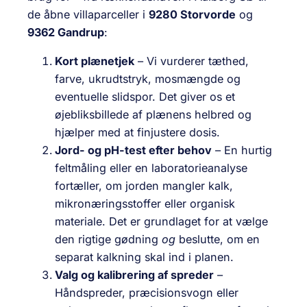
de åbne villaparceller i
9280 Storvorde
og
9362 Gandrup
:
Kort plænetjek
– Vi vurderer tæthed,
farve, ukrudts­tryk, mos­mængde og
eventuelle slidspor. Det giver os et
øjebliksbillede af plænens helbred og
hjælper med at finjustere dosis.
Jord- og pH-test efter behov
– En hurtig
feltmåling eller en laboratorieanalyse
fortæller, om jorden mangler kalk,
mikronærings­stoffer eller organisk
materiale. Det er grundlaget for at vælge
den rigtige gødning
og
beslutte, om en
separat kalkning skal ind i planen.
Valg og kalibrering af spreder
–
Håndspreder, præcisions­vogn eller