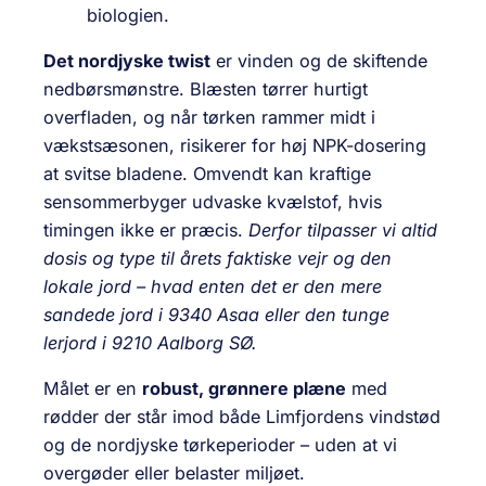
biologien.
Det nordjyske twist
er vinden og de skiftende
nedbørsmønstre. Blæsten tørrer hurtigt
overfladen, og når tørken rammer midt i
vækstsæsonen, risikerer for høj NPK-dosering
at svitse bladene. Omvendt kan kraftige
sensommerbyger udvaske kvælstof, hvis
timingen ikke er præcis.
Derfor tilpasser vi altid
dosis og type til årets faktiske vejr og den
lokale jord – hvad enten det er den mere
sandede jord i 9340 Asaa eller den tunge
lerjord i 9210 Aalborg SØ.
Målet er en
robust, grønnere plæne
med
rødder der står imod både Limfjordens vindstød
og de nordjyske tørkeperioder – uden at vi
overgøder eller belaster miljøet.