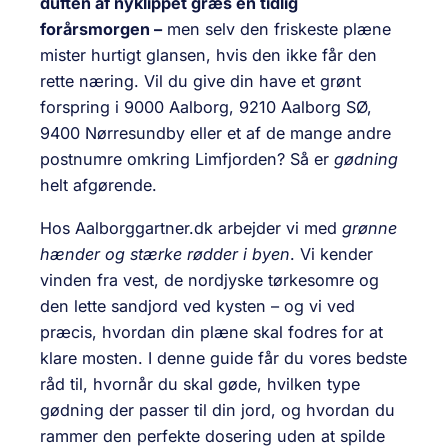
duften af nyklippet græs en tidlig
forårsmorgen –
men selv den friskeste plæne
mister hurtigt glansen, hvis den ikke får den
rette næring. Vil du give din have et grønt
forspring i 9000 Aalborg, 9210 Aalborg SØ,
9400 Nørresundby eller et af de mange andre
postnumre omkring Limfjorden? Så er
gødning
helt afgørende.
Hos Aalborggartner.dk arbejder vi med
grønne
hænder og stærke rødder i byen
. Vi kender
vinden fra vest, de nordjyske tørkesomre og
den lette sandjord ved kysten – og vi ved
præcis, hvordan din plæne skal fodres for at
klare mosten. I denne guide får du vores bedste
råd til, hvornår du skal gøde, hvilken type
gødning der passer til din jord, og hvordan du
rammer den perfekte dosering uden at spilde