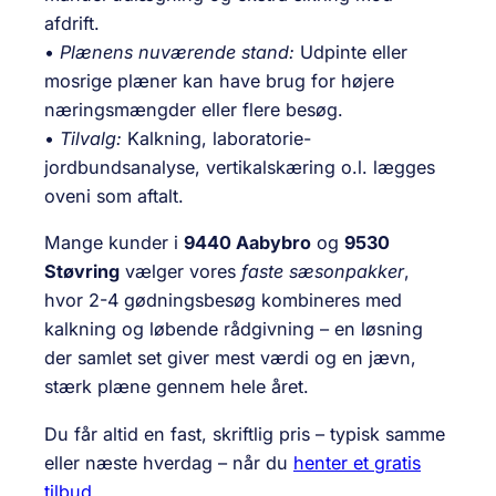
afdrift.
•
Plænens nuværende stand:
Udpinte eller
mosrige plæner kan have brug for højere
næringsmængder eller flere besøg.
•
Tilvalg:
Kalkning, laboratorie-
jordbundsanalyse, vertikalskæring o.l. lægges
oveni som aftalt.
Mange kunder i
9440 Aabybro
og
9530
Støvring
vælger vores
faste sæsonpakker
,
hvor 2-4 gødnings­besøg kombineres med
kalkning og løbende rådgivning – en løsning
der samlet set giver mest værdi og en jævn,
stærk plæne gennem hele året.
Du får altid en fast, skriftlig pris – typisk samme
eller næste hverdag – når du
henter et gratis
tilbud
.