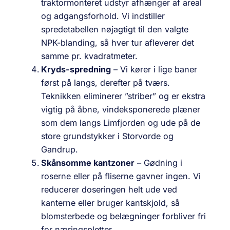
traktor­monteret udstyr afhænger af areal
og adgangs­forhold. Vi indstiller
spredetabellen nøjagtigt til den valgte
NPK-blanding, så hver tur afleverer det
samme pr. kvadratmeter.
Kryds-spredning
– Vi kører i lige baner
først på langs, derefter på tværs.
Teknikken eliminerer ”striber” og er ekstra
vigtig på åbne, vind­eksponerede plæner
som dem langs Limfjorden og ude på de
store grundstykker i Storvorde og
Gandrup.
Skånsomme kantzoner
– Gødning i
roserne eller på fliserne gavner ingen. Vi
reducerer doseringen helt ude ved
kanterne eller bruger kant­skjold, så
blomsterbede og belægninger forbliver fri
for nærings­pletter.