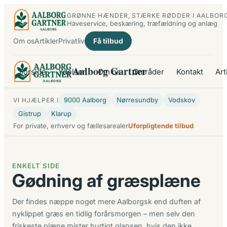
Spring
GRØNNE HÆNDER, STÆRKE RØDDER I AALBOR
til
Haveservice, beskæring, træfældning og anlæg
indhold
Om os
Artikler
Privatliv
Få tilbud
Aalborg Gartner
Forside
Ydelser
Om os
Områder
Kontakt
Art
9000 Aalborg
Nørresundby
Vodskov
VI HJÆLPER I
Gistrup
Klarup
For private, erhverv og fællesarealer
Uforpligtende tilbud
ENKELT SIDE
Gødning af græsplæne
Der findes næppe noget mere Aalborgsk end duften af
nyklippet græs en tidlig forårsmorgen – men selv den
friskeste plæne mister hurtigt glansen, hvis den ikke…