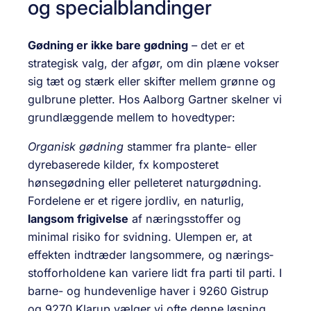
og specialblandinger
Gødning er ikke bare gødning
– det er et
strategisk valg, der afgør, om din plæne vokser
sig tæt og stærk eller skifter mellem grønne og
gulbrune pletter. Hos Aalborg Gartner skelner vi
grundlæggende mellem to hovedtyper:
Organisk gødning
stammer fra plante- eller
dyrebaserede kilder, fx komposteret
hønsegødning eller pelleteret naturgødning.
Fordelene er et rigere jordliv, en naturlig,
langsom frigivelse
af næringsstoffer og
minimal risiko for svidning. Ulempen er, at
effekten indtræder langsommere, og nærings­
stof­forholdene kan variere lidt fra parti til parti. I
barne- og hundevenlige haver i 9260 Gistrup
og 9270 Klarup vælger vi ofte denne løsning,