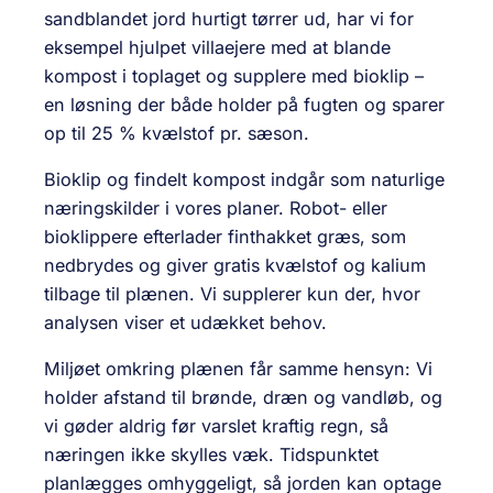
sandblandet jord hurtigt tørrer ud, har vi for
eksempel hjulpet villa­ejere med at blande
kompost i top­laget og supplere med bioklip –
en løsning der både holder på fugten og sparer
op til 25 % kvælstof pr. sæson.
Bioklip og findelt kompost indgår som naturlige
nærings­kilder i vores planer. Robot- eller
bioklippere efterlader finthakket græs, som
nedbrydes og giver gratis kvælstof og kalium
tilbage til plænen. Vi supplerer kun der, hvor
analysen viser et udækket behov.
Miljøet omkring plænen får samme hensyn: Vi
holder afstand til brønde, dræn og vandløb, og
vi gøder aldrig før varslet kraftig regn, så
næringen ikke skylles væk. Tidspunktet
planlægges omhyggeligt, så jorden kan optage