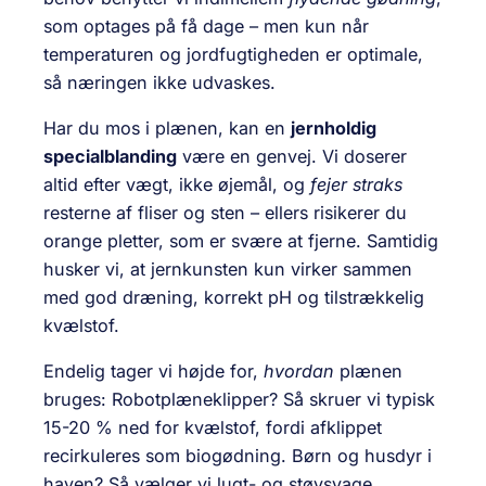
som optages på få dage – men kun når
temperaturen og jordfugtigheden er optimale,
så næringen ikke udvaskes.
Har du mos i plænen, kan en
jernholdig
specialblanding
være en genvej. Vi doserer
altid efter vægt, ikke øjemål, og
fejer straks
resterne af fliser og sten – ellers risikerer du
orange pletter, som er svære at fjerne. Samtidig
husker vi, at jernkunsten kun virker sammen
med god dræning, korrekt pH og tilstrækkelig
kvælstof.
Endelig tager vi højde for,
hvordan
plænen
bruges: Robotplæneklipper? Så skruer vi typisk
15-20 % ned for kvælstof, fordi afklippet
recirkuleres som biogødning. Børn og husdyr i
haven? Så vælger vi lugt- og støvsvage