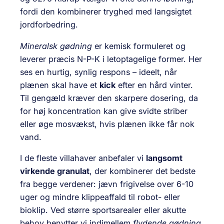
fordi den kombinerer tryghed med langsigtet
jordforbedring.
Mineralsk gødning
er kemisk formuleret og
leverer præcis N-P-K i letoptagelige former. Her
ses en hurtig, synlig respons – ideelt, når
plænen skal have et
kick
efter en hård vinter.
Til gengæld kræver den skarpere dosering, da
for høj koncentration kan give svidte striber
eller øge mosvækst, hvis plænen ikke får nok
vand.
I de fleste villahaver anbefaler vi
langsomt
virkende granulat
, der kombinerer det bedste
fra begge verdener: jævn frigivelse over 6-10
uger og mindre klippeaffald til robot- eller
bioklip. Ved større sportsarealer eller akutte
behov benytter vi indimellem
flydende gødning
,