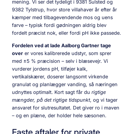
mening. Vi ser det tydeligt i 9381 Sulsted og
9382 Tylstrup, hvor store villahaver år efter år
kæmper med tilbagevendende mos og uens
farve – typisk fordi gødningen aldrig blev
fordelt præcist nok, eller fordi pH ikke passede.
Fordelen ved at lade Aalborg Gartner tage
over
er vores kalibrerede udstyr, som sprer
med ±5 % præcision – selv i blæsevejr. Vi
vurderer jordens pH, tilføjer kalk,
vertikalskærer, doserer langsomt virkende
granulat og planlægger vanding, så næringen
udnyttes optimalt. Kort sagt får du
rigtige
mængder, på det rigtige tidspunkt
, og vi tager
ansvaret for slutresultatet. Det giver ro i maven
– og en plæne, der holder hele sæsonen.
Faste aftaler for private,