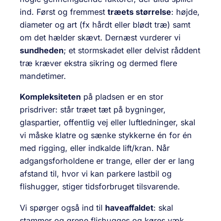
ind. Først og fremmest
træets størrelse
: højde,
diameter og art (fx hårdt eller blødt træ) samt
om det hælder skævt. Dernæst vurderer vi
sundheden
; et stormskadet eller delvist råddent
træ kræver ekstra sikring og dermed flere
mandetimer.
Kompleksiteten
på pladsen er en stor
prisdriver: står træet tæt på bygninger,
glaspartier, offentlig vej eller luftledninger, skal
vi måske klatre og sænke stykkerne én for én
med rigging, eller indkalde lift/kran. Når
adgangsforholdene er trange, eller der er lang
afstand til, hvor vi kan parkere lastbil og
flishugger, stiger tidsforbruget tilsvarende.
Vi spørger også ind til
haveaffaldet
: skal
stammer og grene flishugges og køres væk,