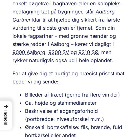
enkelt bøgetræ i baghaven eller en kompleks
nedtagning tæt på bygninger, står
Aalborg
Gartner
klar til at hjælpe dig sikkert fra første
vurdering til sidste gren er fjernet. Som din
lokale fagpartner – med grønne hænder og
stærke rødder i Aalborg – kører vi dagligt i
9000 Aalborg
,
9200 SV
og
9210 SØ
, men
rykker naturligvis også ud i hele oplandet.
For at give dig et hurtigt og præcist prisestimat
beder vi dig sende:
Billeder af træet (gerne fra flere vinkler)
Ca. højde og stammediameter
→
Beskrivelse af adgangsforhold
Indhold
(portbredde, niveauforskel m.m.)
Ønske til bortskaffelse: flis, brænde, fuld
bortkørsel eller andet