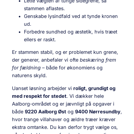
Lette vægten af tunge sidegrene, så
stammen aflastes.
Genskabe lysindfald ved at tynde kronen
ud.
Forbedre sundhed og æstetik, hvis træet
ellers er raskt.
Er stammen stabil, og er problemet kun grene,
der generer, anbefaler vi ofte
beskæring frem
for fældning
– både for økonomiens og
naturens skyld.
Uanset løsning arbejder vi
roligt, grundigt og
med respekt for stedet
. Vi dækker hele
Aalborg-området og er jævnligt på opgaver i
både
9220 Aalborg Øst
og
9400 Nørresundby
,
hvor trange villahaver og ældre træer kræver
ekstra omtanke. Du kan derfor trygt vælge os,