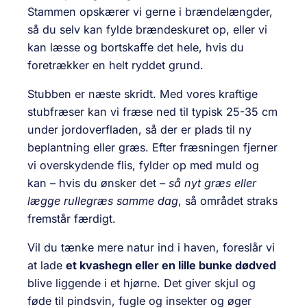
Stammen opskærer vi gerne i brændelængder,
så du selv kan fylde brændeskuret op, eller vi
kan læsse og bortskaffe det hele, hvis du
foretrækker en helt ryddet grund.
Stubben er næste skridt. Med vores kraftige
stubfræser kan vi fræse ned til typisk 25-35 cm
under jordoverfladen, så der er plads til ny
beplantning eller græs. Efter fræsningen fjerner
vi overskydende flis, fylder op med muld og
kan – hvis du ønsker det –
så nyt græs eller
lægge rullegræs samme dag
, så området straks
fremstår færdigt.
Vil du tænke mere natur ind i haven, foreslår vi
at lade
et kvashegn eller en lille bunke dødved
blive liggende i et hjørne. Det giver skjul og
føde til pindsvin, fugle og insekter og øger