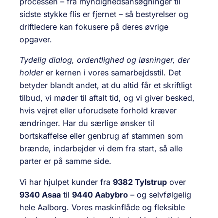
processen – fra myndighedsansøgninger til
sidste stykke flis er fjernet – så bestyrelser og
driftledere kan fokusere på deres øvrige
opgaver.
Tydelig dialog, ordentlighed og løsninger, der
holder
er kernen i vores samarbejdsstil. Det
betyder blandt andet, at du altid får et skriftligt
tilbud, vi møder til aftalt tid, og vi giver besked,
hvis vejret eller uforudsete forhold kræver
ændringer. Har du særlige ønsker til
bortskaffelse eller genbrug af stammen som
brænde, indarbejder vi dem fra start, så alle
parter er på samme side.
Vi har hjulpet kunder fra
9382 Tylstrup
over
9340 Asaa
til
9440 Aabybro
– og selvfølgelig
hele Aalborg. Vores maskinflåde og fleksible