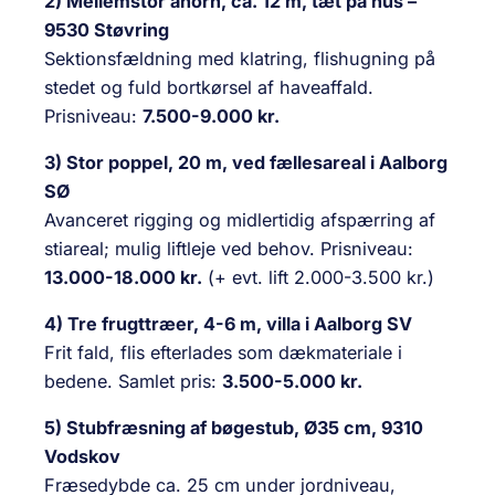
2) Mellemstor ahorn, ca. 12 m, tæt på hus –
9530 Støvring
Sektionsfældning med klatring, flishugning på
stedet og fuld bortkørsel af haveaffald.
Prisniveau:
7.500-9.000 kr.
3) Stor poppel, 20 m, ved fællesareal i Aalborg
SØ
Avanceret rigging og midlertidig afspærring af
stiareal; mulig liftleje ved behov. Prisniveau:
13.000-18.000 kr.
(+ evt. lift 2.000-3.500 kr.)
4) Tre frugttræer, 4-6 m, villa i Aalborg SV
Frit fald, flis efterlades som dækmateriale i
bedene. Samlet pris:
3.500-5.000 kr.
5) Stubfræsning af bøgestub, Ø35 cm, 9310
Vodskov
Fræsedybde ca. 25 cm under jordniveau,