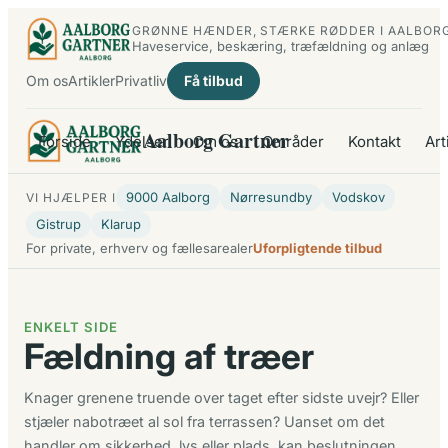
Spring
GRØNNE HÆNDER, STÆRKE RØDDER I AALBOR
til
Haveservice, beskæring, træfældning og anlæg
indhold
Om os
Artikler
Privatliv
Få tilbud
Aalborg Gartner
Forside
Ydelser
Om os
Områder
Kontakt
Art
9000 Aalborg
Nørresundby
Vodskov
VI HJÆLPER I
Gistrup
Klarup
For private, erhverv og fællesarealer
Uforpligtende tilbud
ENKELT SIDE
Fældning af træer
Knager grenene truende over taget efter sidste uvejr? Eller
stjæler nabotræet al sol fra terrassen? Uanset om det
handler om sikkerhed, lys eller plads, kan beslutningen…