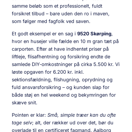
samme beløb som et professionelt, fuldt
forsikret tilbud – bare uden den ro i maven,
som følger med fagfolk ved saven.
Et godt eksempel er en sag i
9520 Skørping
,
hvor en husejer ville fælde en 10 m gran tæt på
carporten. Efter at have indhentet priser på
liftleje, flisafhentning og forsikring endte de
samlede DIY-omkostninger på cirka 5.500 kr. Vi
løste opgaven for 6.200 kr. inkl.
sektionsfældning, flishugning, oprydning og
fuld ansvarsforsikring – og kunden slap for
både støj en hel weekend og bekymringen for
skæve snit.
Pointen er klar:
Små, simple træer kan du ofte
tage selv
; alt, der rækker ud over det, bør du
overlade til en certificeret fagmand. Aalborg