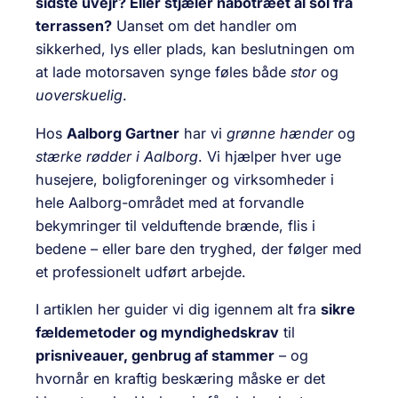
sidste uvejr? Eller stjæler nabotræet al sol fra
terrassen?
Uanset om det handler om
sikkerhed, lys eller plads, kan beslutningen om
at lade motorsaven synge føles både
stor
og
uoverskuelig
.
Hos
Aalborg Gartner
har vi
grønne hænder
og
stærke rødder i Aalborg
. Vi hjælper hver uge
husejere, boligforeninger og virksomheder i
hele Aalborg-området med at forvandle
bekymringer til velduftende brænde, flis i
bedene – eller bare den tryghed, der følger med
et professionelt udført arbejde.
I artiklen her guider vi dig igennem alt fra
sikre
fældemetoder og myndighedskrav
til
prisniveauer, genbrug af stammer
– og
hvornår en kraftig beskæring måske er det