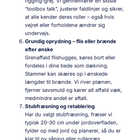
rigging-grej. Vi gennemfører en sidste
“toolbox talk”, justerer faldlinjer og sikrer,
at alle kender deres roller – også hvis
vejret eller forholdene ændrer sig
undervejs.
Grundig oprydning – flis eller brænde
efter ønske
Grenaffald flishugges, køres bort eller
fordeles i dine bede som dækning.
Stammer kan skæres op i ønskede
længder til brænde. Vi river plænen,
fjerner savsmuld og kører alt affald væk,
medmindre andet er aftalt.
Stubfræsning og retablering
Har du valgt stubfræsning, fræser vi
typisk 20-30 cm under jordoverfladen,
fylder op med jord og planerer, så du er
klar til ny såning eller rullegræs.