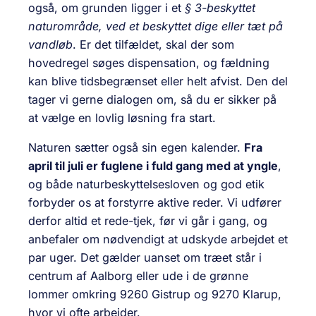
også, om grunden ligger i et
§ 3-beskyttet
naturområde, ved et beskyttet dige eller tæt på
vandløb
. Er det tilfældet, skal der som
hovedregel søges dispensation, og fældning
kan blive tidsbegrænset eller helt afvist. Den del
tager vi gerne dialogen om, så du er sikker på
at vælge en lovlig løsning fra start.
Naturen sætter også sin egen kalender.
Fra
april til juli er fuglene i fuld gang med at yngle
,
og både naturbeskyttelsesloven og god etik
forbyder os at forstyrre aktive reder. Vi udfører
derfor altid et rede-tjek, før vi går i gang, og
anbefaler om nødvendigt at udskyde arbejdet et
par uger. Det gælder uanset om træet står i
centrum af Aalborg eller ude i de grønne
lommer omkring 9260 Gistrup og 9270 Klarup,
hvor vi ofte arbejder.