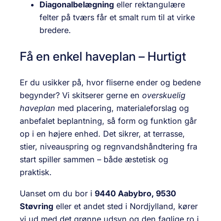
Diagonalbelægning
eller rektangulære
felter på tværs får et smalt rum til at virke
bredere.
Få en enkel haveplan – Hurtigt
Er du usikker på, hvor fliserne ender og bedene
begynder? Vi skitserer gerne en
overskuelig
haveplan
med placering, materialeforslag og
anbefalet beplantning, så form og funktion går
op i en højere enhed. Det sikrer, at terrasse,
stier, niveauspring og regnvandshåndtering fra
start spiller sammen – både æstetisk og
praktisk.
Uanset om du bor i
9440 Aabybro, 9530
Støvring
eller et andet sted i Nordjylland, kører
vi ud med det grønne udsyn og den faglige ro i