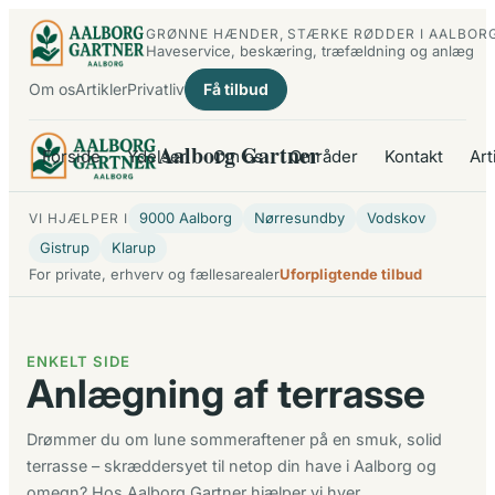
Spring
GRØNNE HÆNDER, STÆRKE RØDDER I AALBOR
til
Haveservice, beskæring, træfældning og anlæg
indhold
Om os
Artikler
Privatliv
Få tilbud
Aalborg Gartner
Forside
Ydelser
Om os
Områder
Kontakt
Art
9000 Aalborg
Nørresundby
Vodskov
VI HJÆLPER I
Gistrup
Klarup
For private, erhverv og fællesarealer
Uforpligtende tilbud
ENKELT SIDE
Anlægning af terrasse
Drømmer du om lune sommeraftener på en smuk, solid
terrasse – skræddersyet til netop din have i Aalborg og
omegn? Hos Aalborg Gartner hjælper vi hver…