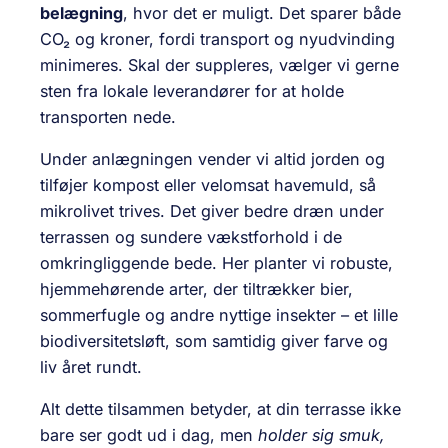
belægning
, hvor det er muligt. Det sparer både
CO₂ og kroner, fordi transport og nyudvinding
minimeres. Skal der suppleres, vælger vi gerne
sten fra lokale leverandører for at holde
transporten nede.
Under anlægningen vender vi altid jorden og
tilføjer kompost eller velomsat have­muld, så
mikro­livet trives. Det giver bedre dræn under
terrassen og sundere vækstforhold i de
omkring­liggende bede. Her planter vi robuste,
hjemme­hørende arter, der tiltrækker bier,
sommerfugle og andre nyttige insekter – et lille
biodiversitets­løft, som samtidig giver farve og
liv året rundt.
Alt dette tilsammen betyder, at din terrasse ikke
bare ser godt ud i dag, men
holder sig smuk,