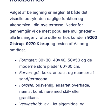
Valget af belægning er nøglen til både det
visuelle udtryk, den daglige funktion og
økonomien i din nye terrasse. Nedenfor
gennemgår vi de mest populære muligheder –
alle løsninger vi ofte udfører hos kunder i
9260
Gistrup
,
9270 Klarup
og resten af Aalborg-
området.
Formater:
30×30, 40×40, 50×50 og de
moderne store plader 60×60 cm.
Farver:
grå, koks, antracit og nuancer af
sand/terracotta.
Fordele:
prisvenlig, ensartet overflade,
nem at kombinere med stål- eller
granitkant.
Vedligehold:
lav – let algemiddel og