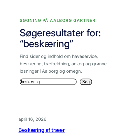
Spring
til
SØGNING PÅ AALBORG GARTNER
indhold
Søgeresultater for:
“beskæring”
Find sider og indhold om haveservice,
beskæring, træfældning, anlæg og grønne
løsninger i Aalborg og omegn.
Søg
Søg
igen
april 16, 2026
Beskæring af træer