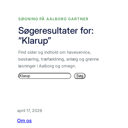
Spring
til
SØGNING PÅ AALBORG GARTNER
indhold
Søgeresultater for:
“Klarup”
Find sider og indhold om haveservice,
beskæring, træfældning, anlæg og grønne
løsninger i Aalborg og omegn.
Søg
Søg
igen
april 17, 2026
Om os