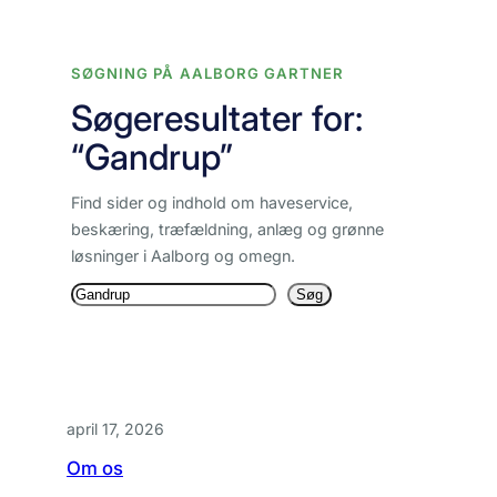
Spring
til
SØGNING PÅ AALBORG GARTNER
indhold
Søgeresultater for:
“Gandrup”
Find sider og indhold om haveservice,
beskæring, træfældning, anlæg og grønne
løsninger i Aalborg og omegn.
Søg
Søg
igen
april 17, 2026
Om os