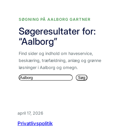
Spring
til
SØGNING PÅ AALBORG GARTNER
indhold
Søgeresultater for:
“Aalborg”
Find sider og indhold om haveservice,
beskæring, træfældning, anlæg og grønne
løsninger i Aalborg og omegn.
Søg
Søg
igen
april 17, 2026
Privatlivspolitik